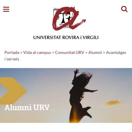
Cerc
Portada
>
Vida al campus
>
Comunitat URV
>
Alumni
>
Avantatges
i serveis
Alumni URV