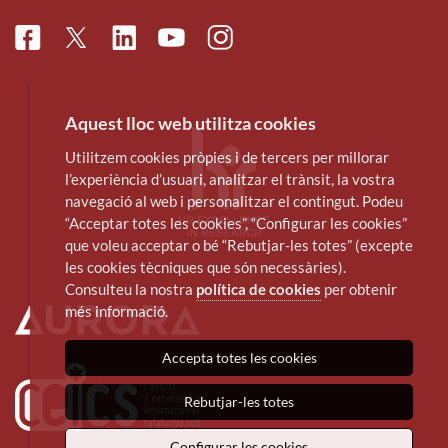
Facebook
Linkedin
Instagram
Twitter
Youtube
Aquest lloc web utilitza cookies
Utilitzem cookies pròpies i de tercers per millorar
l’experiència d’usuari, analitzar el trànsit, la vostra
navegació al web i personalitzar el contingut. Podeu
“Acceptar totes les cookies”, “Configurar les cookies”
que voleu acceptar o bé “Rebutjar-les totes” (excepte
les cookies tècniques que són necessàries).
Consulteu la nostra
política de cookies
per obtenir
més informació.
Accepta totes les cookies
Rebutjar-les totes
Configurar les cookies