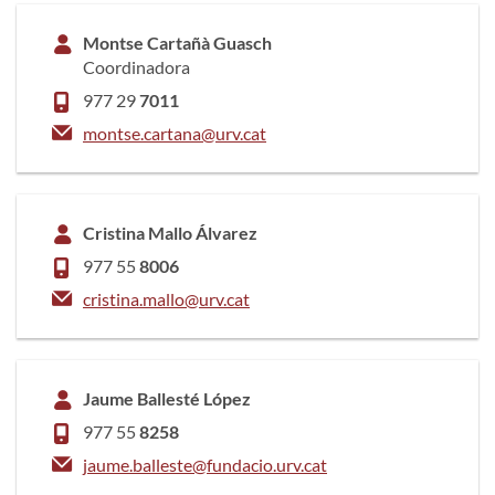
Montse Cartañà Guasch
Coordinadora
977 29
7011
montse.cartana@urv.cat
Cristina Mallo Álvarez
977 55
8006
cristina.mallo@urv.cat
Jaume Ballesté López
977 55
8258
jaume.balleste@fundacio.urv.cat