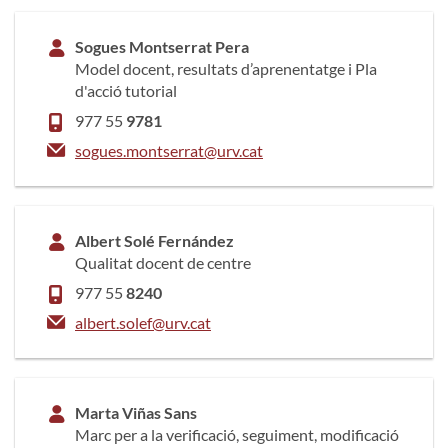
Sogues Montserrat Pera
Model docent, resultats d’aprenentatge i Pla
d'acció tutorial
977 55
9781
sogues.montserrat@urv.cat
Albert Solé Fernández
Qualitat docent de centre
977 55
8240
albert.solef@urv.cat
Marta Viñas Sans
Marc per a la verificació, seguiment, modificació