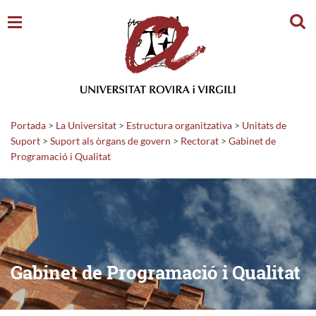
Cerc
Portada
>
La Universitat
>
Estructura organitzativa
>
Unitats de
Suport
>
Suport als òrgans de govern
>
Rectorat
>
Gabinet de
Programació i Qualitat
Gabinet de Programació i Qualitat