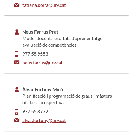
tatiana.boira@urv.cat
Neus Farrús Prat
Model docent, resultats d’aprenentatge i
avaluació de competències
977 55
9553
neus.farrus@urv.cat
Àlvar Fortuny Miró
Planificació i programació de graus i màsters
oficials i prospectiva
977 55
8772
alvar.fortuny@urv.cat