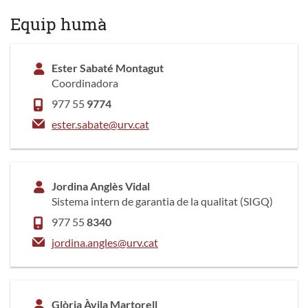
Equip humà
Ester Sabaté Montagut
Coordinadora
977 55
9774
ester.sabate@urv.cat
Jordina Anglès Vidal
Sistema intern de garantia de la qualitat (SIGQ)
977 55
8340
jordina.angles@urv.cat
Glòria Àvila Martorell