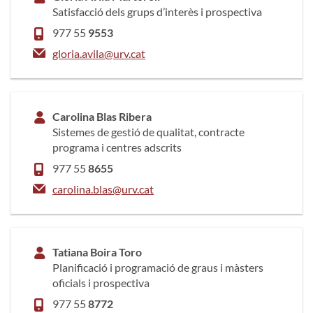
Satisfacció dels grups d’interès i prospectiva
977 55
9553
gloria.avila@urv.cat
Carolina Blas Ribera
Sistemes de gestió de qualitat, contracte
programa i centres adscrits
977 55
8655
carolina.blas@urv.cat
Tatiana Boira Toro
Planificació i programació de graus i màsters
oficials i prospectiva
977 55
8772