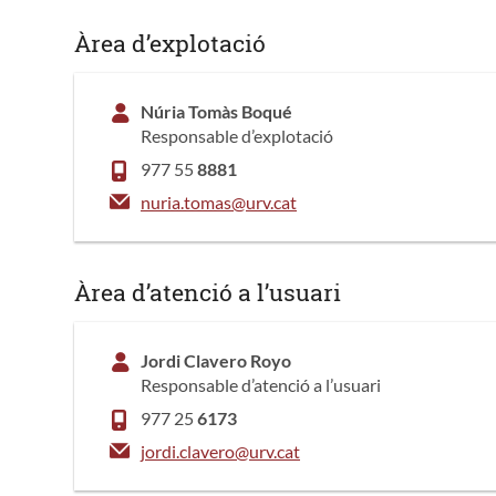
Àrea d’explotació
Núria Tomàs Boqué
Responsable d’explotació
977 55
8881
nuria.tomas@urv.cat
Àrea d’atenció a l’usuari
Jordi Clavero Royo
Responsable d’atenció a l’usuari
977 25
6173
jordi.clavero@urv.cat