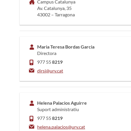
Campus Catalunya
Av. Catalunya, 35
43002 – Tarragona
Maria Teresa Bordas Garcia
Directora
977 55
8219
dirsi@urv.cat
Helena Palacios Aguirre
Suport administratiu
977 55
8219
helena.palacios@urv.cat