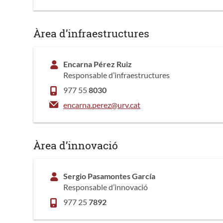
Àrea d’infraestructures
Encarna Pérez Ruiz
Responsable d’infraestructures
977 55
8030
encarna.perez@urv.cat
Àrea d’innovació
Sergio Pasamontes García
Responsable d’innovació
977 25
7892