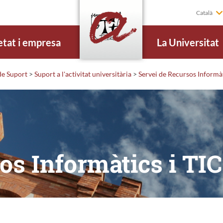
Català
etat i empresa
La Universitat
de Suport
>
Suport a l'activitat universitària
>
Servei de Recursos Informàt
os Informàtics i TIC