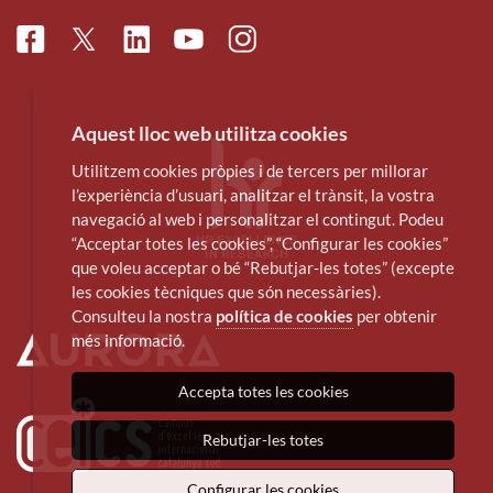
Facebook
Linkedin
Instagram
Twitter
Youtube
Aquest lloc web utilitza cookies
Utilitzem cookies pròpies i de tercers per millorar
l’experiència d’usuari, analitzar el trànsit, la vostra
navegació al web i personalitzar el contingut. Podeu
“Acceptar totes les cookies”, “Configurar les cookies”
que voleu acceptar o bé “Rebutjar-les totes” (excepte
les cookies tècniques que són necessàries).
Consulteu la nostra
política de cookies
per obtenir
més informació.
Accepta totes les cookies
Rebutjar-les totes
Configurar les cookies