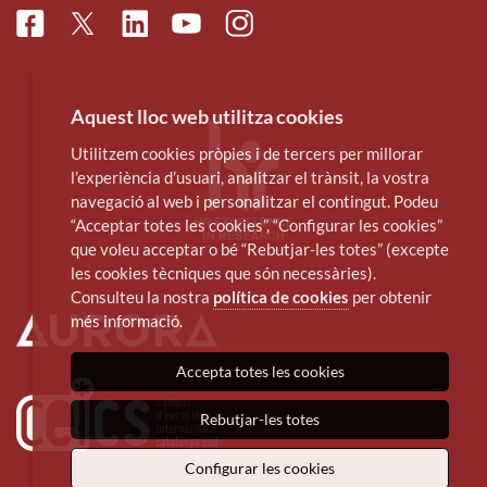
Facebook
Linkedin
Instagram
Twitter
Youtube
Aquest lloc web utilitza cookies
Utilitzem cookies pròpies i de tercers per millorar
l’experiència d’usuari, analitzar el trànsit, la vostra
navegació al web i personalitzar el contingut. Podeu
“Acceptar totes les cookies”, “Configurar les cookies”
que voleu acceptar o bé “Rebutjar-les totes” (excepte
les cookies tècniques que són necessàries).
Consulteu la nostra
política de cookies
per obtenir
més informació.
Accepta totes les cookies
Rebutjar-les totes
Configurar les cookies