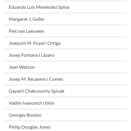
Eduardo Luis Menéndez Spina
Margaret J. Geller
Piet van Leeuwen
Joaquim M. Puyal i Ortiga
Josep Fontana i Lázaro
Jean Watson
Josep M. Recasens i Comes
Gayatri Chakravorty Spivak
Vadim Ivanovich Utkin
Georges Boulon
Philip Douglas Jones