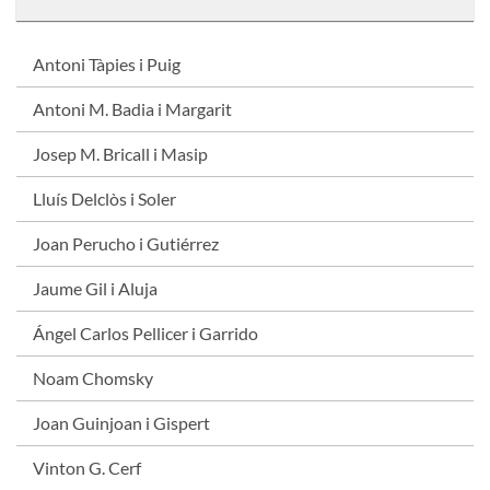
Antoni Tàpies i Puig
Antoni M. Badia i Margarit
Josep M. Bricall i Masip
Lluís Delclòs i Soler
Joan Perucho i Gutiérrez
Jaume Gil i Aluja
Ángel Carlos Pellicer i Garrido
Noam Chomsky
Joan Guinjoan i Gispert
Vinton G. Cerf