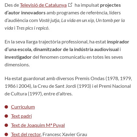
Des de
Televisió de Catalunya
ha impulsat
projectes
d’autor innovadors
amb programes de referència, líders
d’audiència com
Vostè jutja, La vida en un xip, Un tomb per la
vida
i
Tres pics i repicó
.
En la seva llarga trajectòria professional, ha estat
inspirador
d’una escola, dinamitzador
de la indústria audiovisual
i
investigador
del fenomen comunicatiu en totes les seves
dimensions.
Ha estat guardonat amb diversos Premis Ondas (1978, 1979,
1986 i 2004), la Creu de Sant Jordi (1993) i el Premi Nacional
de Cultura (1997), entre d'altres.
Curriculum
Text padrí
Text de Joaquim Mª Puyal
Text del rector
, Francesc Xavier Grau