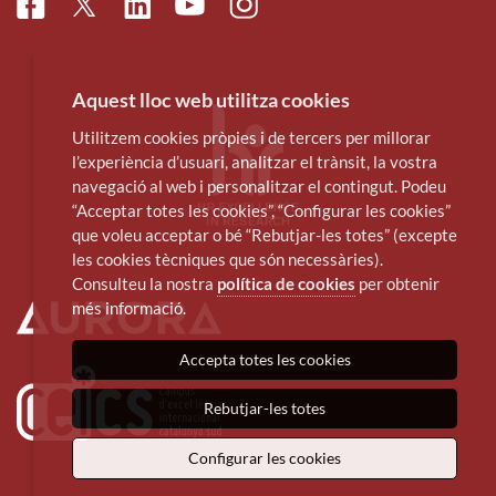
Facebook
Linkedin
Instagram
Twitter
Youtube
Aquest lloc web utilitza cookies
Utilitzem cookies pròpies i de tercers per millorar
l’experiència d’usuari, analitzar el trànsit, la vostra
navegació al web i personalitzar el contingut. Podeu
“Acceptar totes les cookies”, “Configurar les cookies”
que voleu acceptar o bé “Rebutjar-les totes” (excepte
les cookies tècniques que són necessàries).
Consulteu la nostra
política de cookies
per obtenir
més informació.
Accepta totes les cookies
Rebutjar-les totes
Configurar les cookies