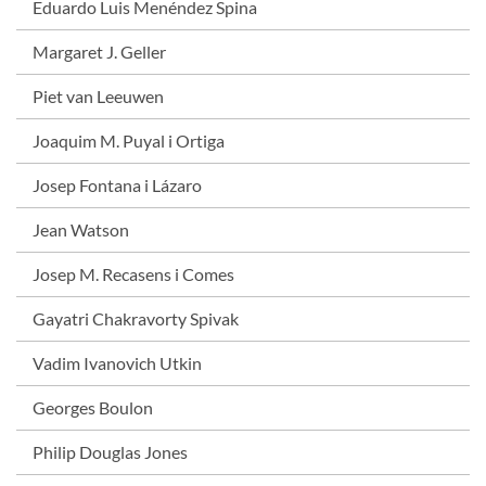
Eduardo Luis Menéndez Spina
Margaret J. Geller
Piet van Leeuwen
Joaquim M. Puyal i Ortiga
Josep Fontana i Lázaro
Jean Watson
Josep M. Recasens i Comes
Gayatri Chakravorty Spivak
Vadim Ivanovich Utkin
Georges Boulon
Philip Douglas Jones