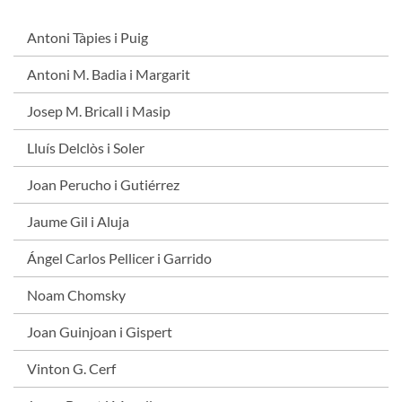
Antoni Tàpies i Puig
Antoni M. Badia i Margarit
Josep M. Bricall i Masip
Lluís Delclòs i Soler
Joan Perucho i Gutiérrez
Jaume Gil i Aluja
Ángel Carlos Pellicer i Garrido
Noam Chomsky
Joan Guinjoan i Gispert
Vinton G. Cerf