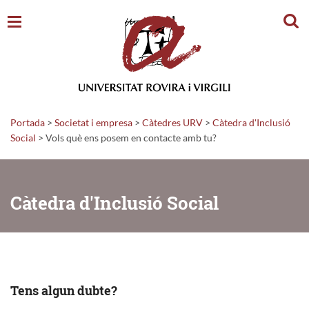
Cerc
Portada
>
Societat i empresa
>
Càtedres URV
>
Càtedra d'Inclusió
Social
>
Vols què ens posem en contacte amb tu?
Càtedra d'Inclusió Social
Tens algun dubte?