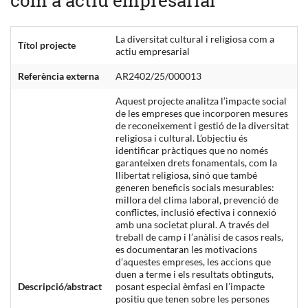
La diversitat cultural i religiosa com a
Títol projecte
actiu empresarial
Referència externa
AR2402/25/000013
Aquest projecte analitza l’impacte social
de les empreses que incorporen mesures
de reconeixement i gestió de la diversitat
religiosa i cultural. L’objectiu és
identificar pràctiques que no només
garanteixen drets fonamentals, com la
llibertat religiosa, sinó que també
generen beneficis socials mesurables:
millora del clima laboral, prevenció de
conflictes, inclusió efectiva i connexió
amb una societat plural. A través del
treball de camp i l’anàlisi de casos reals,
es documentaran les motivacions
d’aquestes empreses, les accions que
duen a terme i els resultats obtinguts,
Descripció/abstract
posant especial èmfasi en l’impacte
positiu que tenen sobre les persones