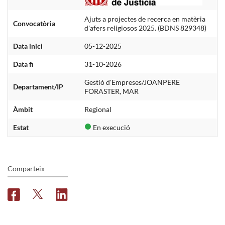
Ajuts a projectes de recerca en matèria
Convocatòria
d'afers religiosos 2025. (BDNS 829348)
Data inici
05-12-2025
Data fi
31-10-2026
Gestió d'Empreses/JOANPERE
Departament/IP
FORASTER, MAR
Àmbit
Regional
Estat
En execució
Comparteix
F
T
L
a
w
i
c
i
n