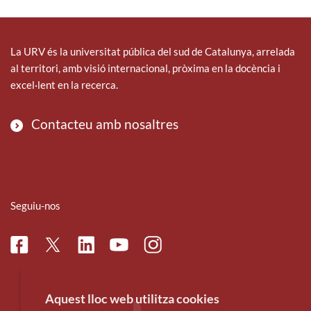
e
t
k
b
t
e
o
e
d
o
r
i
La URV és la universitat pública del sud de Catalunya, arrelada
k
n
al territori, amb visió internacional, pròxima en la docència i
excel·lent en la recerca.
Contacteu amb nosaltres
Seguiu-nos
Facebook
Linkedin
Instagram
Twitter
Youtube
Aquest lloc web utilitza cookies