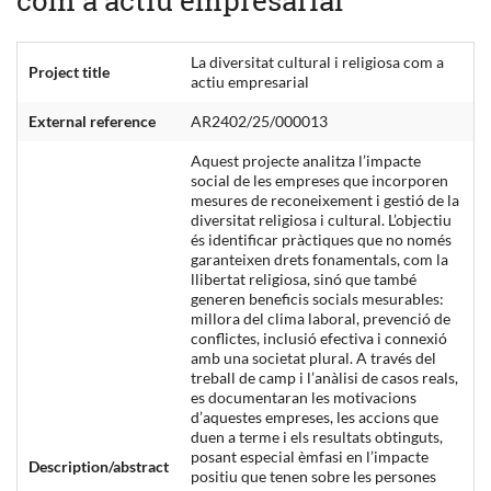
La diversitat cultural i religiosa com a
Project title
actiu empresarial
External reference
AR2402/25/000013
Aquest projecte analitza l’impacte
social de les empreses que incorporen
mesures de reconeixement i gestió de la
diversitat religiosa i cultural. L’objectiu
és identificar pràctiques que no només
garanteixen drets fonamentals, com la
llibertat religiosa, sinó que també
generen beneficis socials mesurables:
millora del clima laboral, prevenció de
conflictes, inclusió efectiva i connexió
amb una societat plural. A través del
treball de camp i l’anàlisi de casos reals,
es documentaran les motivacions
d’aquestes empreses, les accions que
duen a terme i els resultats obtinguts,
posant especial èmfasi en l’impacte
Description/abstract
positiu que tenen sobre les persones