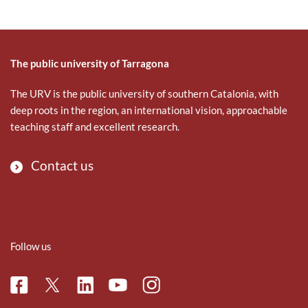
e
t
k
b
t
e
o
e
d
o
r
i
The public university of Tarragona
k
n
The URV is the public university of southern Catalonia, with
deep roots in the region, an international vision, approachable
teaching staff and excellent research.
Contact us
Follow us
Facebook
Linkedin
Instagram
Twitter
Youtube