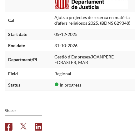
Ajuts a projectes de recerca en matèria
Call
d'afers religiosos 2025. (BDNS 829348)
Start date
05-12-2025
End date
31-10-2026
Gestió d'Empreses/JOANPERE
Department/PI
FORASTER, MAR
Field
Regional
Status
In progress
Share
F
T
L
a
w
i
c
i
n