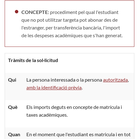
CONCEPTE:
procediment pel qual l'estudiant
que no pot utilitzar targeta pot abonar des de
l'estranger, per transferència bancària, l'import
de les despeses acadèmiques que s'han generat.
Tràmits de la sol·licitud
Qui
La persona interessada o la persona
autoritzada
,
amb la identificació prèvia
.
Què
Els imports deguts en concepte de matrícula i
taxes acadèmiques.
Quan
En el moment que l'estudiant es matricula i en tot