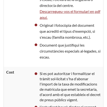
director/a del centre.
Descarregueu-vos el formulari en pdf
aquí.
Original i fotocòpia del document
que acrediti el tipus d'exempció, si
s'escau (família nombrosa, etc.).
Document que justifiqui les
circumstàncies especials al·legades, si
escau.
Cost
Si es pot autoritzar i formalitzar el
tràmit sol·licitat s'ha d'abonar
l'import de la taxa de modificacions
de matrícula que emet la secretaria,
d'acord amb el que estableix el decret
de preus públics vigent.
L'estudiant haurà d'estar al corrent