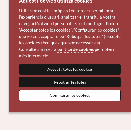
Aquest lloc web utilitza cookies
Utilitzem cookies pròpies i de tercers per millorar
l’experiència d’usuari, analitzar el trànsit, la vostra
navegació al web i personalitzar el contingut. Podeu
“Acceptar totes les cookies”, “Configurar les cookies”
que voleu acceptar o bé “Rebutjar-les totes” (excepte
les cookies tècniques que són necessàries).
Consulteu la nostra
política de cookies
per obtenir
més informació.
Accepta totes les cookies
Rebutjar-les totes
Configurar les cookies