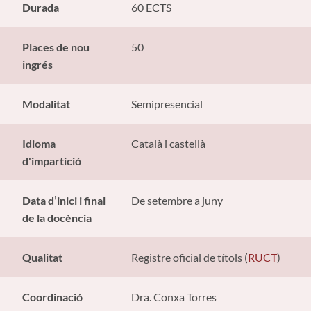
Durada
60 ECTS
Places de nou
50
ingrés
Modalitat
Semipresencial
Idioma
Català i castellà
d'impartició
Data d’inici i final
De setembre a juny
de la docència
Qualitat
Registre oficial de títols (
RUCT
)
Coordinació
Dra. Conxa Torres