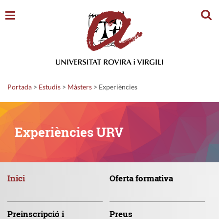
Cerc
Portada
>
Estudis
>
Màsters
>
Experiències
Experiències URV
Inici
Oferta
formativa
Preinscripció
i
Preus