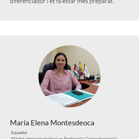
diferenciador i et fa estar més preparat.”
María Elena Montesdeoca
Equador
Màster interuniversitari en Enginyeria Computacional i