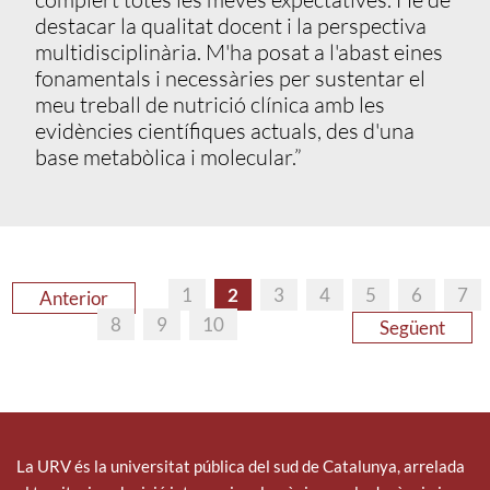
destacar la qualitat docent i la perspectiva
multidisciplinària. M'ha posat a l'abast eines
fonamentals i necessàries per sustentar el
meu treball de nutrició clínica amb les
evidències científiques actuals, des d'una
base metabòlica i molecular.”
1
2
3
4
5
6
7
Anterior
8
9
10
Següent
La URV és la universitat pública del sud de Catalunya, arrelada