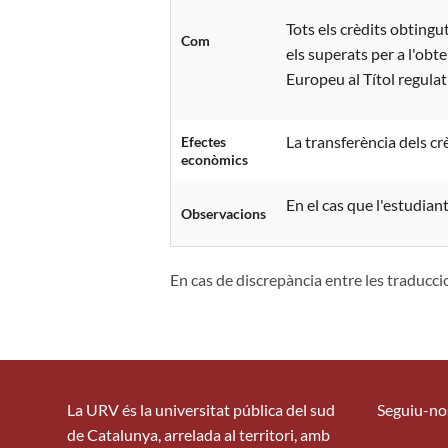
Tots els crèdits obtingu
Com
els superats per a l'obt
Europeu al Títol regula
La transferència dels cr
Efectes
econòmics
En el cas que l'estudian
Observacions
En cas de discrepància entre les traduccio
La URV és la universitat pública del sud
Seguiu-no
de Catalunya, arrelada al territori, amb