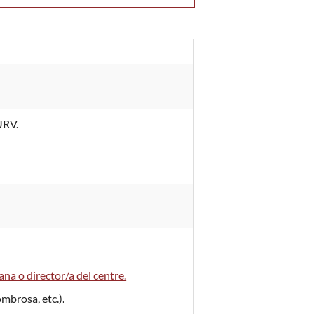
URV.
gana o director/a del centre.
ombrosa, etc.).