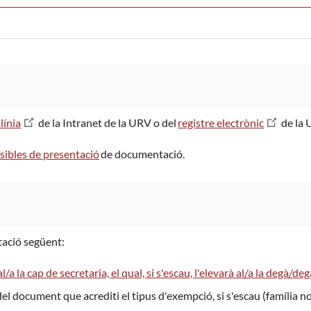
línia
de la Intranet de la URV o del
registre electrònic
de la 
ssibles de presentació
de documentació.
ació següent:
l/a la cap de secretaria, el qual, si s'escau, l'elevarà al/a la degà/de
del document que acrediti el tipus d'exempció, si s'escau (família n