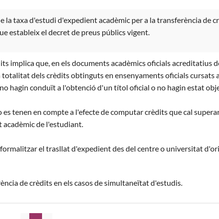
e la taxa d'estudi d'expedient acadèmic per a la transferència de cr
ue estableix el decret de preus públics vigent.
dits implica que, en els documents acadèmics oficials acreditatius
a totalitat dels crèdits obtinguts en ensenyaments oficials cursats 
o hagin conduït a l'obtenció d'un títol oficial o no hagin estat ob
o es tenen en compte a l'efecte de computar crèdits que cal superar p
t acadèmic de l'estudiant.
ormalitzar el trasllat d'expedient des del centre o universitat d'or
ència de crèdits en els casos de simultaneïtat d'estudis.