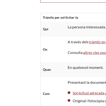
Tràmits per sol·licitar-la
La persona interessada.
Qui
A través dels
tràmits en 
On
Consulta
altres vies po
En qualsevol moment.
Quan
Presentant la document
Sol·licitud adreçada a
Com
Original i fotocòpia 