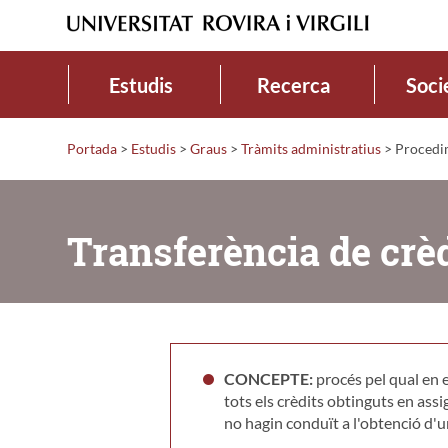
Estudis
Recerca
Soci
Portada
>
Estudis
>
Graus
>
Tràmits administratius
>
Procedim
Transferència de crè
CONCEPTE:
procés pel qual en 
tots els crèdits obtinguts en ass
no hagin conduït a l'obtenció d'u