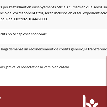
ts per l'estudiant en ensenyaments oficials cursats en qualsevol univ
enció del corresponent títol, seran inclosos en el seu expedient aca
t pel Real Decreto 1044/2003.
èdits no té cap cost econòmic.
t hagi demanat un reconeixement de crèdits genèric, la transferència
ns, preval el redactat de la versió en català.
s