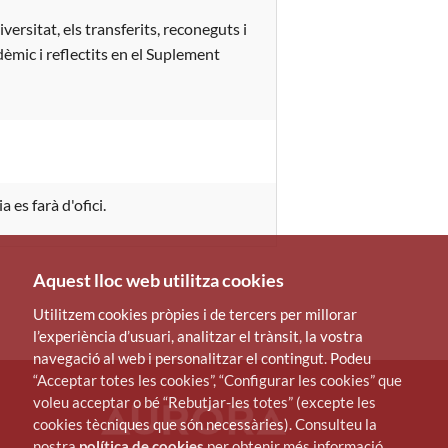
ersitat, els transferits, reconeguts i
dèmic i reflectits en el Suplement
 es farà d'ofici.
Aquest lloc web utilitza cookies
Utilitzem cookies pròpies i de tercers per millorar
l’experiència d’usuari, analitzar el trànsit, la vostra
navegació al web i personalitzar el contingut. Podeu
“Acceptar totes les cookies”, “Configurar les cookies” que
voleu acceptar o bé “Rebutjar-les totes” (excepte les
cookies tècniques que són necessàries). Consulteu la
nostra
política de cookies
per obtenir més informació.