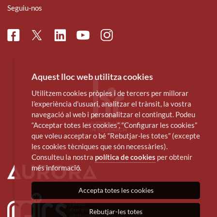
Seguiu-nos
Facebook
Linkedin
Instagram
Twitter
Youtube
Aquest lloc web utilitza cookies
Utilitzem cookies pròpies i de tercers per millorar
l’experiència d’usuari, analitzar el trànsit, la vostra
navegació al web i personalitzar el contingut. Podeu
“Acceptar totes les cookies”, “Configurar les cookies”
que voleu acceptar o bé “Rebutjar-les totes” (excepte
les cookies tècniques que són necessàries).
Consulteu la nostra
política de cookies
per obtenir
més informació.
Accepta totes les cookies
Rebutjar-les totes