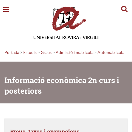
Cerc
Portada
>
Estudis
>
Graus
>
Admissió i matrícula
>
Automatrícula
Informació econòmica 2n curs i
posteriors
Preus, taxes i exempcions