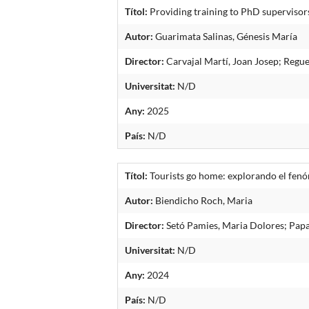
Títol:
Providing training to PhD supervisors
Autor:
Guarimata Salinas, Génesis María
Director:
Carvajal Martí, Joan Josep; Regue
Universitat:
N/D
Any:
2025
País:
N/D
Títol:
Tourists go home: explorando el fenó
Autor:
Biendicho Roch, Maria
Director:
Setó Pamies, Maria Dolores; Pap
Universitat:
N/D
Any:
2024
País:
N/D