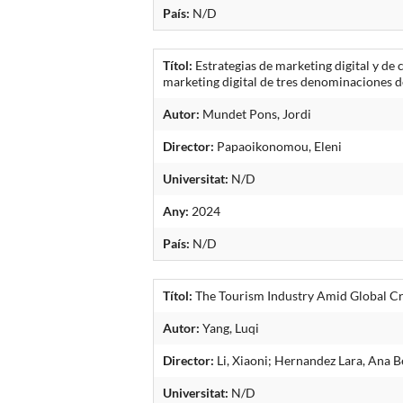
País:
N/D
Títol:
Estrategias de marketing digital y de
marketing digital de tres denominaciones d
Autor:
Mundet Pons, Jordi
Director:
Papaoikonomou, Eleni
Universitat:
N/D
Any:
2024
País:
N/D
Títol:
The Tourism Industry Amid Global Cris
Autor:
Yang, Luqi
Director:
Li, Xiaoni; Hernandez Lara, Ana B
Universitat:
N/D