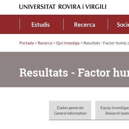
Estudis
Recerca
Soci
Portada
>
Recerca
>
Qui investiga
>
Resultats - Factor humà, 
Resultats - Factor h
Dades generals
Equip investiga
General information
Research team