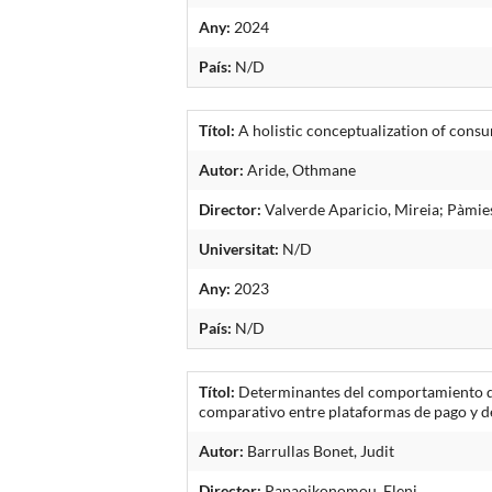
Any:
2024
País:
N/D
Títol:
A holistic conceptualization of consu
Autor:
Aride, Othmane
Director:
Valverde Aparicio, Mireia; Pàmie
Universitat:
N/D
Any:
2023
País:
N/D
Títol:
Determinantes del comportamiento de
comparativo entre plataformas de pago y d
Autor:
Barrullas Bonet, Judit
Director:
Papaoikonomou, Eleni