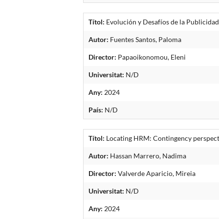
Títol:
Evolución y Desafíos de la Publicida
Autor:
Fuentes Santos, Paloma
Director:
Papaoikonomou, Eleni
Universitat:
N/D
Any:
2024
País:
N/D
Títol:
Locating HRM: Contingency perspectiv
Autor:
Hassan Marrero, Nadima
Director:
Valverde Aparicio, Mireia
Universitat:
N/D
Any:
2024