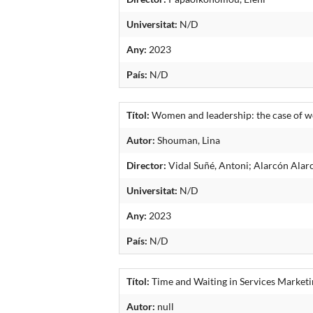
Universitat:
N/D
Any:
2023
País:
N/D
Títol:
Women and leadership: the case of 
Autor:
Shouman, Lina
Director:
Vidal Suñé, Antoni; Alarcón Ala
Universitat:
N/D
Any:
2023
País:
N/D
Títol:
Time and Waiting in Services Marketi
Autor:
null