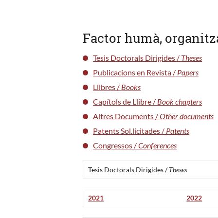
Factor humà, organitz
Tesis Doctorals Dirigides /
Theses
Publicacions en Revista /
Papers
Llibres /
Books
Capítols de Llibre /
Book chapters
Altres Documents /
Other documents
Patents Sol.licitades /
Patents
Congressos /
Conferences
Tesis Doctorals Dirigides /
Theses
2021
2022