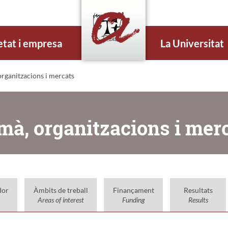
etat i empresa
La Universitat
organitzacions i mercats
umà, organitzacions i mer
dor
Àmbits de treball
Finançament
Resultats
Areas of interest
Funding
Results