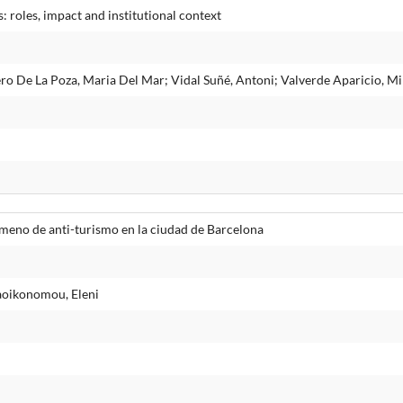
: roles, impact and institutional context
ro De La Poza, Maria Del Mar; Vidal Suñé, Antoni; Valverde Aparicio, Mi
meno de anti-turismo en la ciudad de Barcelona
aoikonomou, Eleni