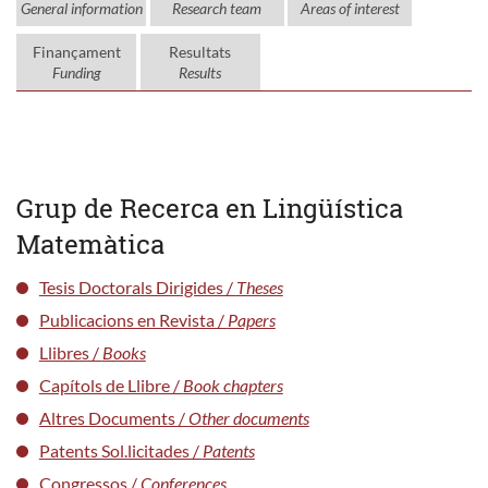
General information
Research team
Areas of interest
Finançament
Resultats
Funding
Results
Grup de Recerca en Lingüística
Matemàtica
Tesis Doctorals Dirigides /
Theses
Publicacions en Revista /
Papers
Llibres /
Books
Capítols de Llibre /
Book chapters
Altres Documents /
Other documents
Patents Sol.licitades /
Patents
Congressos /
Conferences