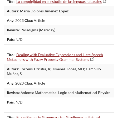
Títol:
La complejidad en el estudio de las lenguas naturales
Autors:
María Dolores Jiménez-López
Any:
2023
Clau:
Article
Revista:
Paradigma (Maracay)
País:
N/D
Títol:
Dealing with Evaluative Expressions and Hate Speech
Metaphors with Fuzzy Property Grammar Systems
Autors:
Torrens-Urrutia, A; Jiménez-López, MD; Campillo-
Muñoz, S
Any:
2023
Clau:
Article
Revista:
Axioms: Mathematical Logic and Mathematical Physics
País:
N/D
Títol:
Fuzzy Property Grammars for Gradience in Natural