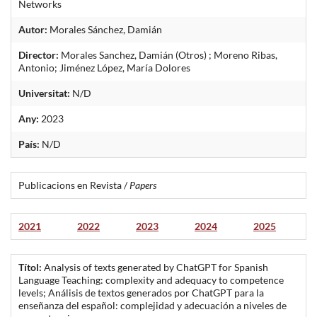
Networks
Autor:
Morales Sánchez, Damián
Director:
Morales Sanchez, Damián (Otros) ; Moreno Ribas,
Antonio; Jiménez López, María Dolores
Universitat:
N/D
Any:
2023
País:
N/D
Publicacions en Revista /
Papers
2021
2022
2023
2024
2025
Títol:
Analysis of texts generated by ChatGPT for Spanish
Language Teaching: complexity and adequacy to competence
levels; Análisis de textos generados por ChatGPT para la
enseñanza del español: complejidad y adecuación a niveles de