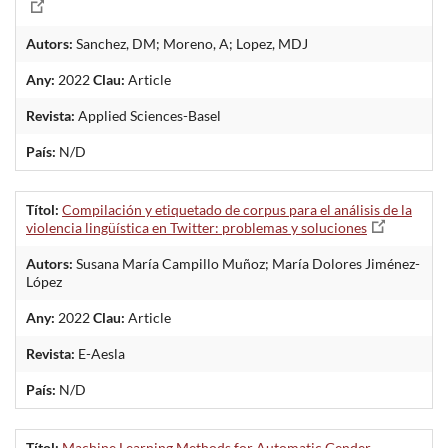
Autors:
Sanchez, DM; Moreno, A; Lopez, MDJ
Any:
2022
Clau:
Article
Revista:
Applied Sciences-Basel
País:
N/D
Títol:
Compilación y etiquetado de corpus para el análisis de la
violencia lingüística en Twitter: problemas y soluciones
Autors:
Susana María Campillo Muñoz; María Dolores Jiménez-
López
Any:
2022
Clau:
Article
Revista:
E-Aesla
País:
N/D
Títol:
Machine Learning Methods for Automatic Gender