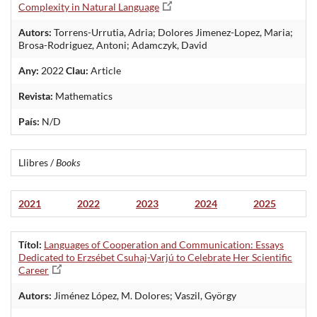
Complexity in Natural Language
Autors:
Torrens-Urrutia, Adria; Dolores Jimenez-Lopez, Maria;
Brosa-Rodriguez, Antoni; Adamczyk, David
Any:
2022
Clau:
Article
Revista:
Mathematics
País:
N/D
Llibres /
Books
2021
2022
2023
2024
2025
Títol:
Languages of Cooperation and Communication: Essays
Dedicated to Erzsébet Csuhaj-Varjú to Celebrate Her Scientific
Career
Autors:
Jiménez López, M. Dolores; Vaszil, György