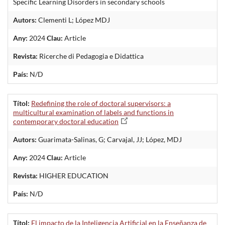
Specific Learning Disorders in secondary schools
Autors:
Clementi L; López MDJ
Any:
2024
Clau:
Article
Revista:
Ricerche di Pedagogia e Didattica
País:
N/D
Títol:
Redefining the role of doctoral supervisors: a
multicultural examination of labels and functions in
contemporary doctoral education
Autors:
Guarimata-Salinas, G; Carvajal, JJ; López, MDJ
Any:
2024
Clau:
Article
Revista:
HIGHER EDUCATION
País:
N/D
Títol:
El impacto de la Inteligencia Artificial en la Enseñanza de