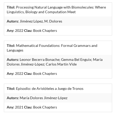
Títol:
Processing Natural Language with Biomolecules: Where
Linguistics, Biology and Computation Meet
Autors:
Jiménez López, M. Dolores
Any:
2022
Clau:
Book Chapters
Títol:
Mathematical Foundations: Formal Grammars and
Languages
Autors:
Leonor Becerra Bonache; Gemma Bel Enguix; María
Dolores Jiménez-López; Carlos Martín Vide
Any:
2022
Clau:
Book Chapters
Títol:
Episodio: de Aristóteles a Juego de Tronos
Autors:
María Dolores Jiménez-López
Any:
2021
Clau:
Book Chapters