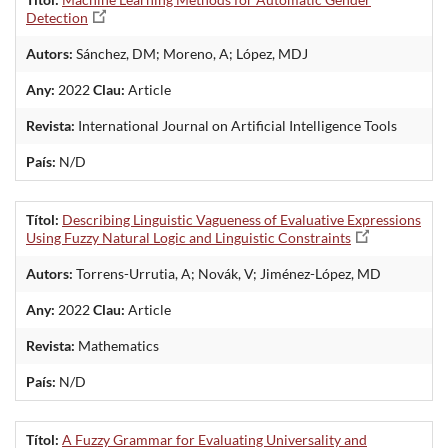
Detection
Autors:
Sánchez, DM; Moreno, A; López, MDJ
Any:
2022
Clau:
Article
Revista:
International Journal on Artificial Intelligence Tools
País:
N/D
Títol:
Describing Linguistic Vagueness of Evaluative Expressions
Using Fuzzy Natural Logic and Linguistic Constraints
Autors:
Torrens-Urrutia, A; Novák, V; Jiménez-López, MD
Any:
2022
Clau:
Article
Revista:
Mathematics
País:
N/D
Títol:
A Fuzzy Grammar for Evaluating Universality and