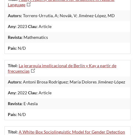
Language
Autors:
Torrens-Urrutia, A; Novák, V; Jiménez-López, MD
Any:
2023
Clau:
Article
Revista:
Mathematics
País:
N/D
Títol:
La jerarquía implicacional de Berlin y Kay a partir de
frecuencias
Autors:
Antoni Brosa Rodríguez; María Dolores Jiménez-López
Any:
2022
Clau:
Article
Revista:
E-Aesla
País:
N/D
Títol:
A White-Box Sociolinguistic Model for Gender Detection