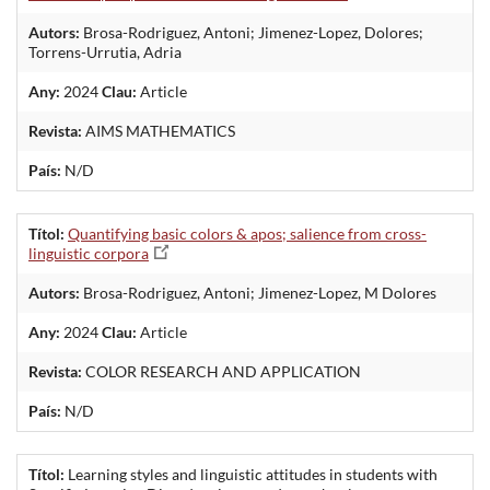
Autors:
Brosa-Rodriguez, Antoni; Jimenez-Lopez, Dolores;
Torrens-Urrutia, Adria
Any:
2024
Clau:
Article
Revista:
AIMS MATHEMATICS
País:
N/D
Títol:
Quantifying basic colors & apos; salience from cross-
linguistic corpora
Autors:
Brosa-Rodriguez, Antoni; Jimenez-Lopez, M Dolores
Any:
2024
Clau:
Article
Revista:
COLOR RESEARCH AND APPLICATION
País:
N/D
Títol:
Learning styles and linguistic attitudes in students with