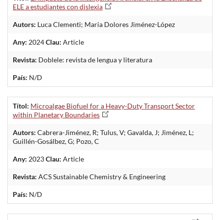
ELE a estudiantes con dislexia
Autors:
Luca Clementi; María Dolores Jiménez-López
Any:
2024
Clau:
Article
Revista:
Doblele: revista de lengua y literatura
País:
N/D
Títol:
Microalgae Biofuel for a Heavy-Duty Transport Sector
within Planetary Boundaries
Autors:
Cabrera-Jiménez, R; Tulus, V; Gavalda, J; Jiménez, L;
Guillén-Gosálbez, G; Pozo, C
Any:
2023
Clau:
Article
Revista:
ACS Sustainable Chemistry & Engineering
País:
N/D