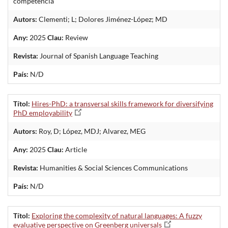
competencia
Autors:
Clementi; L; Dolores Jiménez-López; MD
Any:
2025
Clau:
Review
Revista:
Journal of Spanish Language Teaching
País:
N/D
Títol:
Hires-PhD: a transversal skills framework for diversifying
PhD employability
Autors:
Roy, D; López, MDJ; Alvarez, MEG
Any:
2025
Clau:
Article
Revista:
Humanities & Social Sciences Communications
País:
N/D
Títol:
Exploring the complexity of natural languages: A fuzzy
evaluative perspective on Greenberg universals