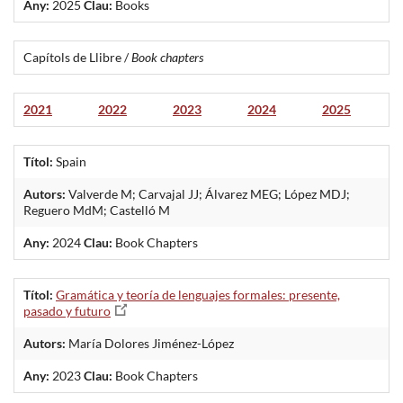
Any:
2025
Clau:
Books
Capítols de Llibre /
Book chapters
2021
2022
2023
2024
2025
Títol:
Spain
Autors:
Valverde M; Carvajal JJ; Álvarez MEG; López MDJ;
Reguero MdM; Castelló M
Any:
2024
Clau:
Book Chapters
Títol:
Gramática y teoría de lenguajes formales: presente,
pasado y futuro
Autors:
María Dolores Jiménez-López
Any:
2023
Clau:
Book Chapters