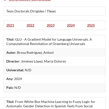
Tesis Doctorals Dirigides /
Theses
2021
2022
2023
2024
2025
Títol:
GLU - A Gradient Model for Language Universals. A
Computational Revisitation of Greenberg Universals
Autor:
Brosa Rodríguez, Antoni
Director:
Jiménez López, María Dolores
Universitat:
N/D
Any:
2024
País:
N/D
Títol:
From White-Box Machine Learning to Fuzzy Logic for
Automatic Gender Detection in Spanish Texts from Social