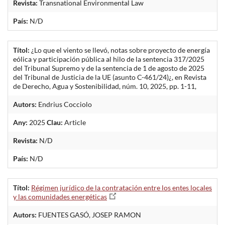
Revista:
Transnational Environmental Law
País:
N/D
Títol:
¿Lo que el viento se llevó, notas sobre proyecto de energía
eólica y participación pública al hilo de la sentencia 317/2025
del Tribunal Supremo y de la sentencia de 1 de agosto de 2025
del Tribunal de Justicia de la UE (asunto C-461/24)¿, en Revista
de Derecho, Agua y Sostenibilidad, núm. 10, 2025, pp. 1-11,
Autors:
Endrius Cocciolo
Any:
2025
Clau:
Article
Revista:
N/D
País:
N/D
Títol:
Régimen jurídico de la contratación entre los entes locales
y las comunidades energéticas
Autors:
FUENTES GASÓ, JOSEP RAMON