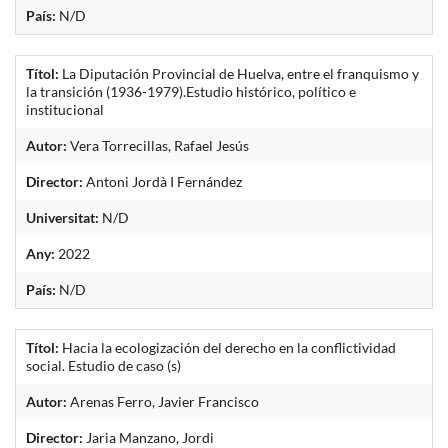
País:
N/D
Títol:
La Diputación Provincial de Huelva, entre el franquismo y
la transición (1936-1979).Estudio histórico, político e
institucional
Autor:
Vera Torrecillas, Rafael Jesús
Director:
Antoni Jordà I Fernández
Universitat:
N/D
Any:
2022
País:
N/D
Títol:
Hacia la ecologización del derecho en la conflictividad
social. Estudio de caso (s)
Autor:
Arenas Ferro, Javier Francisco
Director:
Jaria Manzano, Jordi