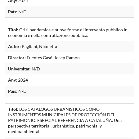
Any:
2024
País:
N/D
Títol:
Crisi pandemica e nuove forme di intervento pubblico in
economia e nella contrattazione pubblica.
Autor:
Pagliani, Nicoletta
Director:
Fuentes Gasó, Josep Ramon
Universitat:
N/D
Any:
2024
País:
N/D
Títol:
LOS CATÁLOGOS URBANÍSTICOS COMO
INSTRUMENTOS MUNICIPALES DE PROTECCIÓN DEL
PATRIMONIO. ESPECIAL REFERENCIA A CATALUÑA. Una
perspectiva territorial, urbanística, patrimonial y
medioambiental.