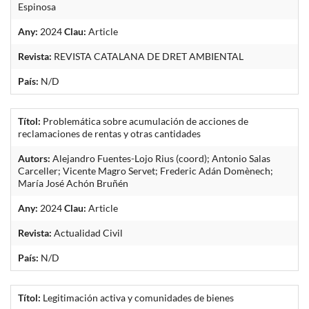
Espinosa
Any:
2024
Clau:
Article
Revista:
REVISTA CATALANA DE DRET AMBIENTAL
País:
N/D
Títol:
Problemática sobre acumulación de acciones de
reclamaciones de rentas y otras cantidades
Autors:
Alejandro Fuentes-Lojo Rius (coord); Antonio Salas
Carceller; Vicente Magro Servet; Frederic Adán Domènech;
María José Achón Bruñén
Any:
2024
Clau:
Article
Revista:
Actualidad Civil
País:
N/D
Títol:
Legitimación activa y comunidades de bienes