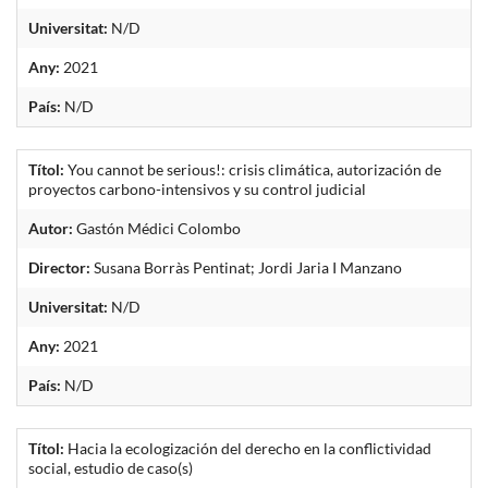
Universitat:
N/D
Any:
2021
País:
N/D
Títol:
You cannot be serious!: crisis climática, autorización de
proyectos carbono-intensivos y su control judicial
Autor:
Gastón Médici Colombo
Director:
Susana Borràs Pentinat; Jordi Jaria I Manzano
Universitat:
N/D
Any:
2021
País:
N/D
Títol:
Hacia la ecologización del derecho en la conflictividad
social, estudio de caso(s)