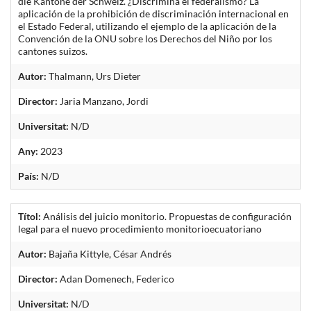
die Kantone der Schweiz. ¿Discrimina el federalismo? La
aplicación de la prohibición de discriminación internacional en
el Estado Federal, utilizando el ejemplo de la aplicación de la
Convención de la ONU sobre los Derechos del Niño por los
cantones suizos.
Autor:
Thalmann, Urs Dieter
Director:
Jaria Manzano, Jordi
Universitat:
N/D
Any:
2023
País:
N/D
Títol:
Análisis del juicio monitorio. Propuestas de configuración
legal para el nuevo procedimiento monitorioecuatoriano
Autor:
Bajaña Kittyle, César Andrés
Director:
Adan Domenech, Federico
Universitat:
N/D