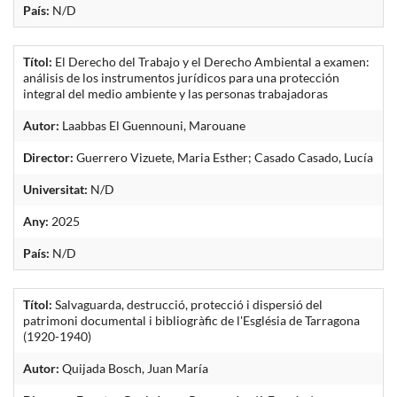
País:
N/D
Títol:
El Derecho del Trabajo y el Derecho Ambiental a examen:
análisis de los instrumentos jurídicos para una protección
integral del medio ambiente y las personas trabajadoras
Autor:
Laabbas El Guennouni, Marouane
Director:
Guerrero Vizuete, Maria Esther; Casado Casado, Lucía
Universitat:
N/D
Any:
2025
País:
N/D
Títol:
Salvaguarda, destrucció, protecció i dispersió del
patrimoni documental i bibliogràfic de l'Església de Tarragona
(1920-1940)
Autor:
Quijada Bosch, Juan María