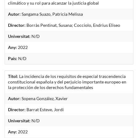
climático y su rol para alcanzar la justicia global
Autor:
Sangama Suazo, Patricia Melissa
Director:
Borràs Pentinat, Susana; Cocciolo, Endrius Eliseo
Universitat:
N/D
Any:
2022
País:
N/D
Títol:
La incidencia de los requisitos de especial trascendencia
constitucional española y del perjuicio importante europeo en
la protección de los derechos fundamentales
Autor:
Sopena González, Xavier
Director:
Barrat Esteve, Jordi
Universitat:
N/D
Any:
2022