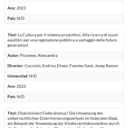
Any:
2023
País:
N/D
Títol:
La Cultura per il sistema produttivo. Alla ricerca di nuovi
equilibri per una regolazione pubblica a vantaggio delle future
generazioni.
Autor:
Piconese, Alessandra
Director:
Cocciolo, Endrius Eliseo; Fuentes Gasó, Josep Ramon
Universitat:
N/D
Any:
2023
País:
N/D
Títol:
Diskriminiert Föderalismus? Die Umsetzung des
völkerrechtlichen Diskriminierungsverbots im föderalen Staat,
am Beispiel der Anwendung der Kinderrechtskonvention durch