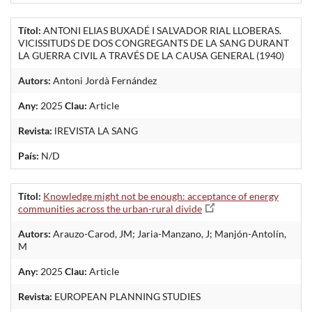
Títol:
ANTONI ELIAS BUXADÉ I SALVADOR RIAL LLOBERAS.
VICISSITUDS DE DOS CONGREGANTS DE LA SANG DURANT
LA GUERRA CIVIL A TRAVÉS DE LA CAUSA GENERAL (1940)
Autors:
Antoni Jordà Fernández
Any:
2025
Clau:
Article
Revista:
lREVISTA LA SANG
País:
N/D
Títol:
Knowledge might not be enough: acceptance of energy
communities across the urban-rural divide
Autors:
Arauzo-Carod, JM; Jaria-Manzano, J; Manjón-Antolín,
M
Any:
2025
Clau:
Article
Revista:
EUROPEAN PLANNING STUDIES