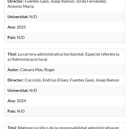
Director:
Fuentes Gasó, Josep Ramon; Jordà Fernández,
Antonio Maria
Universitat:
N/D
Any:
2025
País:
N/D
Títol:
La carrera administrativa horitzontal. Especial referència
a l'Administració local
Autor:
Càmara Mas, Roger
Director:
Cocciolo, Endrius Eliseo; Fuentes Gasó, Josep Ramon
Universitat:
N/D
Any:
2024
País:
N/D
Títol:
Régimen jurídico de la responsabilidad administrativa en