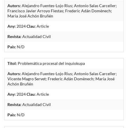
Autors:
Alejandro Fuentes-Lojo Rius; Antonio Salas Carceller;
Francisco Javier Arroyo Fiestas; Frederic Adán Domènech;
María José Achón Bruñén
Any:
2024
Clau:
Article
Revista:
Actualidad Civil
País:
N/D
Títol:
Problemática procesal del inquiokupa
Autors:
Alejandro Fuentes-Lojo Rius; Antonio Salas Carceller;
Vicente Magro Servet; Frederic Adán Domènech; María José
Achón Bruñén
Any:
2024
Clau:
Article
Revista:
Actualidad Civil
País:
N/D