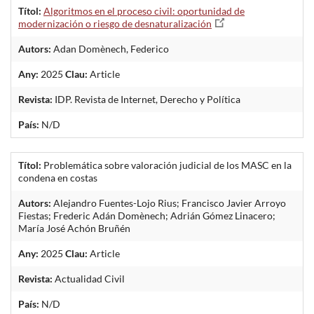
Títol:
Algoritmos en el proceso civil: oportunidad de
modernización o riesgo de desnaturalización
Autors:
Adan Domènech, Federico
Any:
2025
Clau:
Article
Revista:
IDP. Revista de Internet, Derecho y Política
País:
N/D
Títol:
Problemática sobre valoración judicial de los MASC en la
condena en costas
Autors:
Alejandro Fuentes-Lojo Rius; Francisco Javier Arroyo
Fiestas; Frederic Adán Domènech; Adrián Gómez Linacero;
María José Achón Bruñén
Any:
2025
Clau:
Article
Revista:
Actualidad Civil
País:
N/D