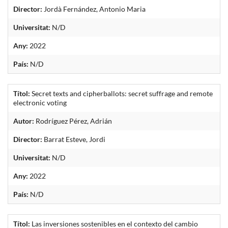
Director:
Jordà Fernández, Antonio Maria
Universitat:
N/D
Any:
2022
País:
N/D
Títol:
Secret texts and cipherballots: secret suffrage and remote
electronic voting
Autor:
Rodríguez Pérez, Adrián
Director:
Barrat Esteve, Jordi
Universitat:
N/D
Any:
2022
País:
N/D
Títol:
Las inversiones sostenibles en el contexto del cambio