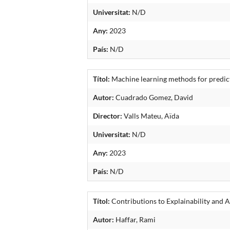
Universitat:
N/D
Any:
2023
País:
N/D
Títol:
Machine learning methods for predicti
Autor:
Cuadrado Gomez, David
Director:
Valls Mateu, Aïda
Universitat:
N/D
Any:
2023
País:
N/D
Títol:
Contributions to Explainability and 
Autor:
Haffar, Rami