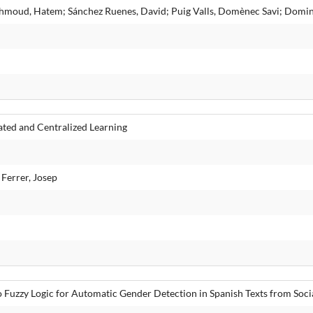
hmoud, Hatem; Sánchez Ruenes, David; Puig Valls, Domènec Savi; Domin
ated and Centralized Learning
Ferrer, Josep
Fuzzy Logic for Automatic Gender Detection in Spanish Texts from Soc