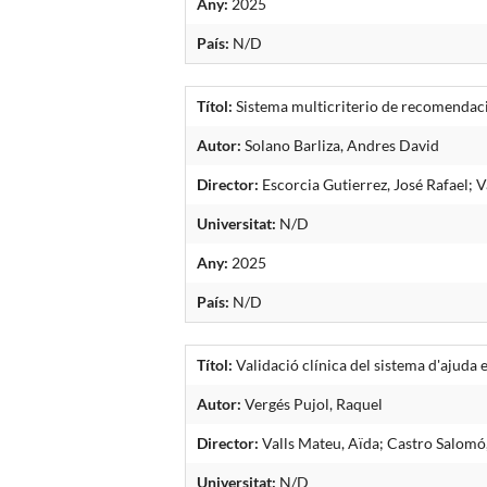
Any:
2025
País:
N/D
Títol:
Sistema multicriterio de recomendació
Autor:
Solano Barliza, Andres David
Director:
Escorcia Gutierrez, José Rafael; V
Universitat:
N/D
Any:
2025
País:
N/D
Títol:
Validació clínica del sistema d'ajuda 
Autor:
Vergés Pujol, Raquel
Director:
Valls Mateu, Aïda; Castro Salom
Universitat:
N/D