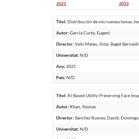
2021
2022
Títol:
Distribución de microaneurismas, hem
Autor:
Garcia Curto, Eugeni
Director:
Valls Mateu, Aïda; Baget Bernald
Universitat:
N/D
Any:
2025
País:
N/D
Títol:
AI-Based Utility-Preserving Face Im
Autor:
Khan, Younas
Director:
Sánchez Ruenes, David; Domingo 
Universitat:
N/D