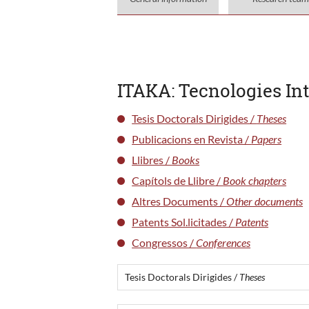
ITAKA: Tecnologies Int
Tesis Doctorals Dirigides /
Theses
Publicacions en Revista /
Papers
Llibres /
Books
Capítols de Llibre /
Book chapters
Altres Documents /
Other documents
Patents Sol.licitades /
Patents
Congressos /
Conferences
Tesis Doctorals Dirigides /
Theses