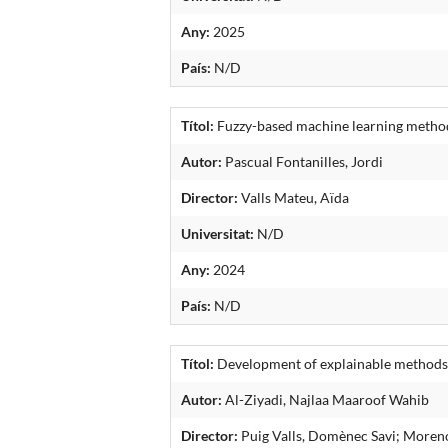
Any:
2025
País:
N/D
Títol:
Fuzzy-based machine learning method
Autor:
Pascual Fontanilles, Jordi
Director:
Valls Mateu, Aïda
Universitat:
N/D
Any:
2024
País:
N/D
Títol:
Development of explainable methods 
Autor:
Al-Ziyadi, Najlaa Maaroof Wahib
Director:
Puig Valls, Domènec Savi; Moren