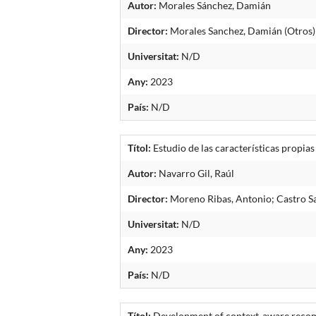
Autor:
Morales Sánchez, Damián
Director:
Morales Sanchez, Damián (Otros) 
Universitat:
N/D
Any:
2023
País:
N/D
Títol:
Estudio de las características propias
Autor:
Navarro Gil, Raúl
Director:
Moreno Ribas, Antonio; Castro Sa
Universitat:
N/D
Any:
2023
País:
N/D
Títol:
Development of context-aware recomm