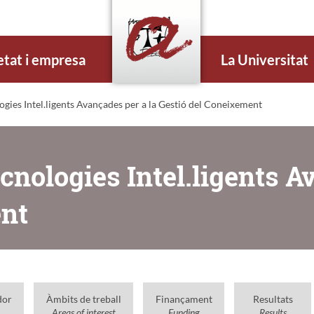
etat i empresa
La Universitat
ogies Intel.ligents Avançades per a la Gestió del Coneixement
cnologies Intel.ligents A
ent
dor
Àmbits de treball
Finançament
Resultats
Areas of interest
Funding
Results