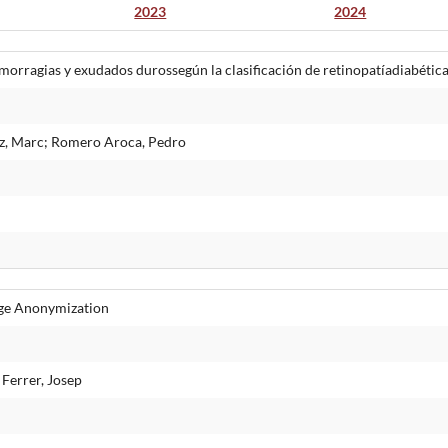
2023
2024
orragias y exudados durossegún la clasificación de retinopatíadiabética
iz, Marc; Romero Aroca, Pedro
age Anonymization
Ferrer, Josep