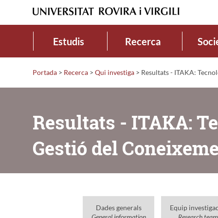
Estudis
Recerca
Soci
Portada
>
Recerca
>
Qui investiga
>
Resultats - ITAKA: Tecnol
Resultats - ITAKA: Te
Gestió del Coneixem
Dades generals
Equip investiga
General information
Research team