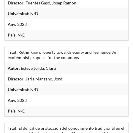
Director:
Fuentes Gasó, Josep Ramon
Universitat:
N/D
Any:
2023
País:
N/D
Títol:
Rethinking property towards equity and resilience. An
ecofeminist proposal for the commons
Autor:
Esteve Jordà, Clara
Director:
Jaria Manzano, Jordi
Universitat:
N/D
Any:
2023
País:
N/D
Títol:
El déficit de protección del conocimiento tradicional en el