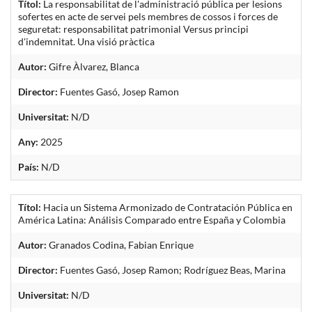
Títol:
La responsabilitat de l'administració pública per lesions
sofertes en acte de servei pels membres de cossos i forces de
seguretat: responsabilitat patrimonial Versus principi
d'indemnitat. Una visió pràctica
Autor:
Gifre Àlvarez, Blanca
Director:
Fuentes Gasó, Josep Ramon
Universitat:
N/D
Any:
2025
País:
N/D
Títol:
Hacia un Sistema Armonizado de Contratación Pública en
América Latina: Análisis Comparado entre España y Colombia
Autor:
Granados Codina, Fabian Enrique
Director:
Fuentes Gasó, Josep Ramon; Rodríguez Beas, Marina
Universitat:
N/D