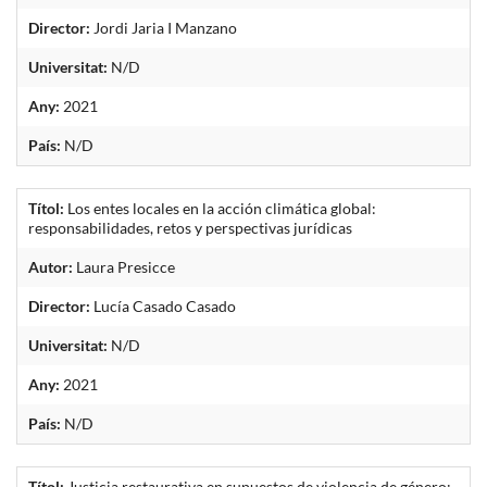
Director:
Jordi Jaria I Manzano
Universitat:
N/D
Any:
2021
País:
N/D
Títol:
Los entes locales en la acción climática global:
responsabilidades, retos y perspectivas jurídicas
Autor:
Laura Presicce
Director:
Lucía Casado Casado
Universitat:
N/D
Any:
2021
País:
N/D
Títol:
Justicia restaurativa en supuestos de violencia de género: