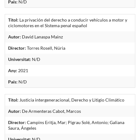
País:
N/D
Títol:
La privación del derecho a conducir vehículos a motor y
ciclomotores en el Sistema penal español
Autor:
David Lanaspa Mainz
Director:
Torres Rosell, Núria
Universitat:
N/D
Any:
2021
País:
N/D
Títol:
Justicia intergeneracional, Derecho y Litigio Climático
Autor:
De Armenteras Cabot, Marcos
Director:
Campins Eritja, Mar; Pigrau Solé, Antonio; Galiana
Saura, Ángeles
Universitat:
N/D