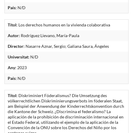
País:
N/D
Títol:
Los derechos humanos en la vivienda colaborativa
Autor:
Rodríguez Lievano, María-Paula
Director:
Nasarre Aznar, Sergio; Galiana Saura, Ángeles
Universitat:
N/D
Any:
2023
País:
N/D
Títol:
Diskriminiert Föderalismus? Die Umsetzung des
völkerrechtlichen Diskriminierungsverbots im föderalen Staat,
am Beispiel der Anwendung der Kinderrechtskonvention durch
die Kantone der Schweiz. ¿Discrimina el federalismo? La
aplicación de la prohibición de discriminación internacional en
el Estado Federal, utilizando el ejemplo de la aplicación de la
Convención de la ONU sobre los Derechos del Niño por los
cantones suizos.