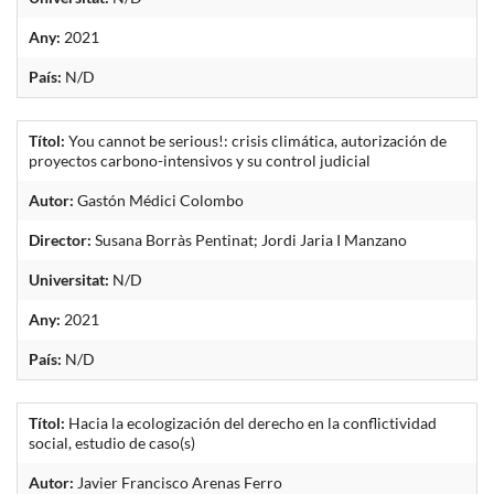
Any:
2021
País:
N/D
Títol:
You cannot be serious!: crisis climática, autorización de
proyectos carbono-intensivos y su control judicial
Autor:
Gastón Médici Colombo
Director:
Susana Borràs Pentinat; Jordi Jaria I Manzano
Universitat:
N/D
Any:
2021
País:
N/D
Títol:
Hacia la ecologización del derecho en la conflictividad
social, estudio de caso(s)
Autor:
Javier Francisco Arenas Ferro