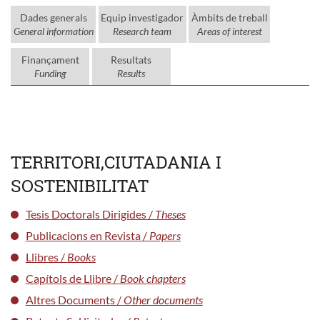
Dades generals
Equip investigador
Àmbits de treball
General information
Research team
Areas of interest
Finançament
Resultats
Funding
Results
TERRITORI,CIUTADANIA I
SOSTENIBILITAT
Tesis Doctorals Dirigides /
Theses
Publicacions en Revista /
Papers
Llibres /
Books
Capítols de Llibre /
Book chapters
Altres Documents /
Other documents