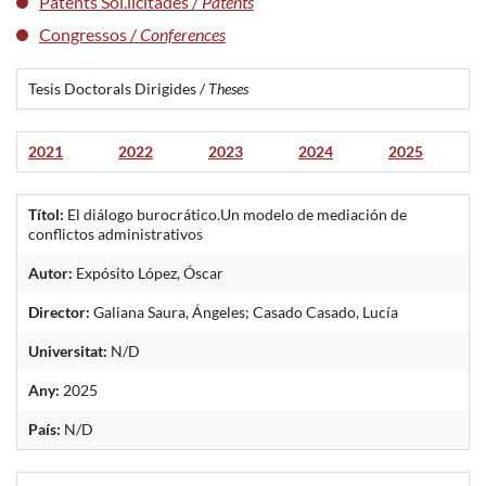
Patents Sol.licitades /
Patents
Congressos /
Conferences
Tesis Doctorals Dirigides /
Theses
2021
2022
2023
2024
2025
Títol:
El diálogo burocrático.Un modelo de mediación de
conflictos administrativos
Autor:
Expósito López, Óscar
Director:
Galiana Saura, Ángeles; Casado Casado, Lucía
Universitat:
N/D
Any:
2025
País:
N/D