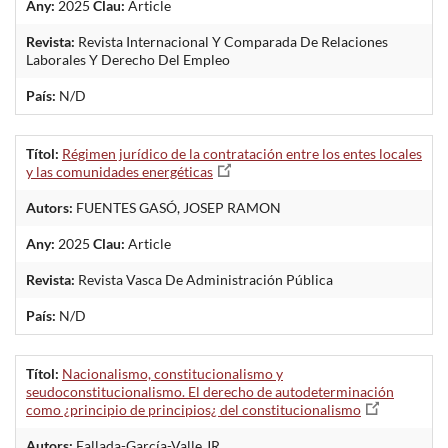
Any:
2025
Clau:
Article
Revista:
Revista Internacional Y Comparada De Relaciones
Laborales Y Derecho Del Empleo
País:
N/D
Títol:
Régimen jurídico de la contratación entre los entes locales
y las comunidades energéticas
Autors:
FUENTES GASÓ, JOSEP RAMON
Any:
2025
Clau:
Article
Revista:
Revista Vasca De Administración Pública
País:
N/D
Títol:
Nacionalismo, constitucionalismo y
seudoconstitucionalismo. El derecho de autodeterminación
como ¿principio de principios¿ del constitucionalismo
Autors:
Fallada-García-Valle JR