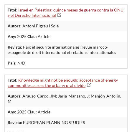
Títol:
Israel en Palestina: quince meses de guerra contra la ONU
y el Derecho Internacional
Autors:
Antoni Pigrau i Solé
Any:
2025
Clau:
Article
Revista:
Paix et sécurité internationales: revue maroco-
espagnole de droit international et relations internationales
País:
N/D
Títol:
Knowledge might not be enough: acceptance of energy
communities across the urban-rural divide
Autors:
Arauzo-Carod, JM; Jaria-Manzano, J; Manjón-Antolín,
M
Any:
2025
Clau:
Article
Revista:
EUROPEAN PLANNING STUDIES