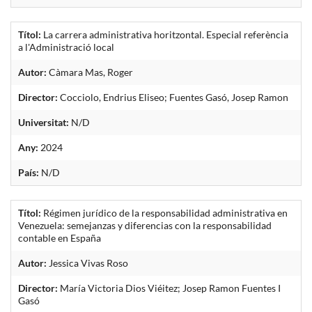
Títol:
La carrera administrativa horitzontal. Especial referència
a l'Administració local
Autor:
Càmara Mas, Roger
Director:
Cocciolo, Endrius Eliseo; Fuentes Gasó, Josep Ramon
Universitat:
N/D
Any:
2024
País:
N/D
Títol:
Régimen jurídico de la responsabilidad administrativa en
Venezuela: semejanzas y diferencias con la responsabilidad
contable en España
Autor:
Jessica Vivas Roso
Director:
María Victoria Dios Viéitez; Josep Ramon Fuentes I
Gasó