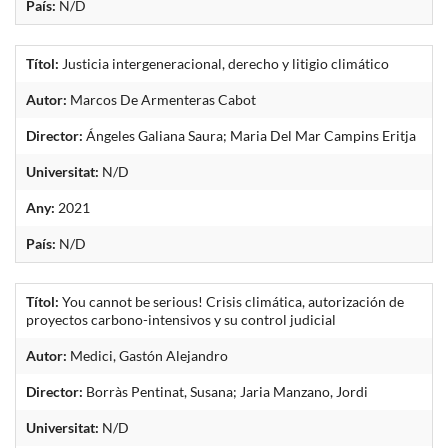
País:
N/D
Títol:
Justicia intergeneracional, derecho y litigio climático
Autor:
Marcos De Armenteras Cabot
Director:
Ángeles Galiana Saura; Maria Del Mar Campins Eritja
Universitat:
N/D
Any:
2021
País:
N/D
Títol:
You cannot be serious! Crisis climática, autorización de
proyectos carbono-intensivos y su control judicial
Autor:
Medici, Gastón Alejandro
Director:
Borràs Pentinat, Susana; Jaria Manzano, Jordi
Universitat:
N/D