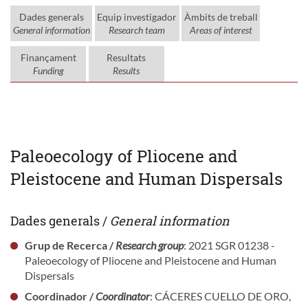
Dades generals
Equip investigador
Àmbits de treball
General information
Research team
Areas of interest
Finançament
Resultats
Funding
Results
Paleoecology of Pliocene and
Pleistocene and Human Dispersals
Dades generals /
General information
Grup de Recerca /
Research group
: 2021 SGR 01238 -
Paleoecology of Pliocene and Pleistocene and Human
Dispersals
Coordinador /
Coordinator
: CÁCERES CUELLO DE ORO,