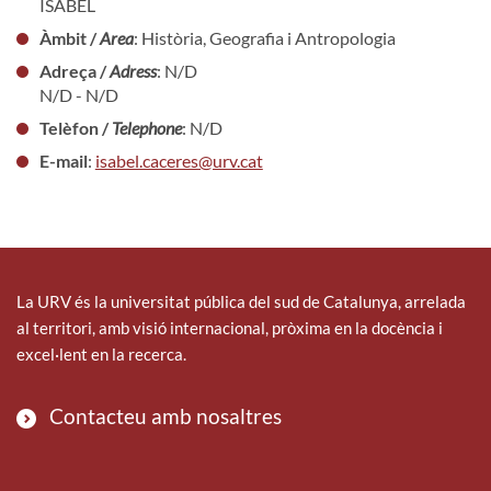
ISABEL
Àmbit /
Area
: Història, Geografia i Antropologia
Adreça /
Adress
: N/D
N/D - N/D
Telèfon /
Telephone
: N/D
E-mail
:
isabel.caceres@urv.cat
La URV és la universitat pública del sud de Catalunya, arrelada
al territori, amb visió internacional, pròxima en la docència i
excel·lent en la recerca.
Contacteu amb nosaltres