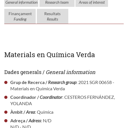
General information
Research team
Areas of interest
Finançament
Resultats
Funding
Results
Materials en Química Verda
Dades generals /
General information
Grup de Recerca /
Research group
: 2021 SGR 00658 -
Materials en Química Verda
Coordinador /
Coordinator
: CESTEROS FERNÁNDEZ,
YOLANDA
Àmbit /
Area
: Química
Adreça /
Adress
: N/D
N/D - N/D