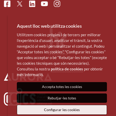
Facebook
Linkedin
Instagram
Twitter
Youtube
Aquest lloc web utilitza cookies
Utilitzem cookies pròpies i de tercers per millorar
l’experiència d’usuari, analitzar el trànsit, la vostra
navegació al web i personalitzar el contingut. Podeu
“Acceptar totes les cookies”, “Configurar les cookies”
que voleu acceptar o bé “Rebutjar-les totes” (excepte
les cookies tècniques que són necessàries).
Consulteu la nostra
política de cookies
per obtenir
més informació.
Accepta totes les cookies
Rebutjar-les totes
Configurar les cookies