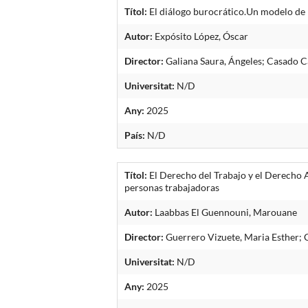
Títol:
El diálogo burocrático.Un modelo de 
Autor:
Expósito López, Óscar
Director:
Galiana Saura, Ángeles; Casado C
Universitat:
N/D
Any:
2025
País:
N/D
Títol:
El Derecho del Trabajo y el Derecho A
personas trabajadoras
Autor:
Laabbas El Guennouni, Marouane
Director:
Guerrero Vizuete, Maria Esther; 
Universitat:
N/D
Any:
2025