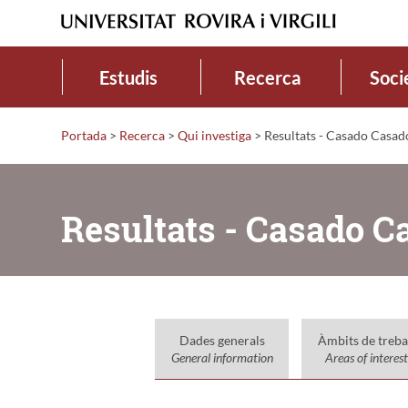
Estudis
Recerca
Soci
Portada
>
Recerca
>
Qui investiga
>
Resultats - Casado Casado
Resultats - Casado C
Dades generals
Àmbits de treba
General information
Areas of interest