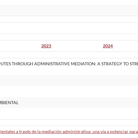
2023
2024
UTES THROUGH ADMINISTRATIVE MEDIATION: A STRATEGY TO ST
MBIENTAL
ientales a través de la mediación administrativa: una vía a potenciar para