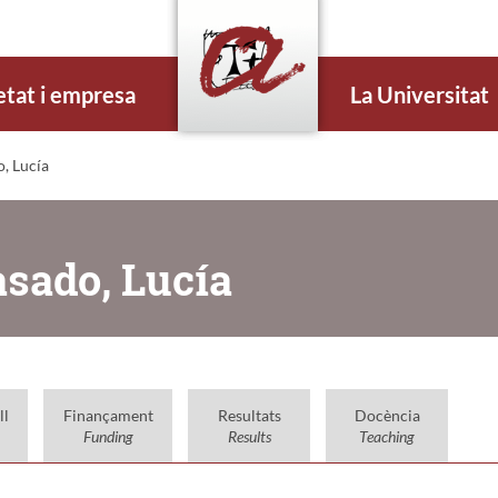
etat i empresa
La Universitat
, Lucía
asado, Lucía
ll
Finançament
Resultats
Docència
Funding
Results
Teaching