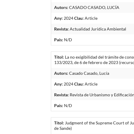
Autors:
CASADO CASADO, LUCÍA
Any:
2024
Clau:
Article
Revista:
Actualidad Jurídica Ambiental
País:
N/D
Títol:
La no exigibilidad del trámite de con
133/2023, de 6 de febrero de 2023 (recur
Autors:
Casado Casado, Lucía
Any:
2024
Clau:
Article
Revista:
Revista de Urbanismo y Edificació
País:
N/D
Títol:
Judgment of the Supreme Court of Jul
de Sande)