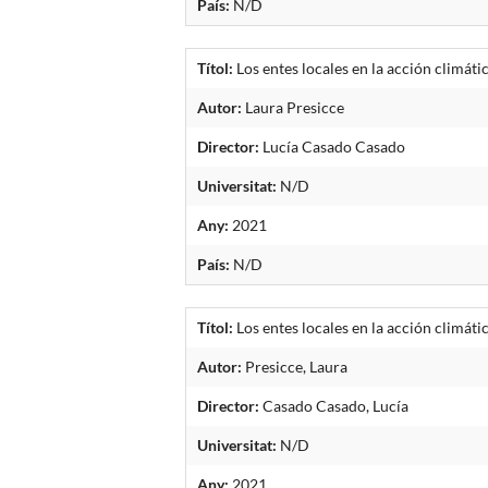
País:
N/D
Títol:
Los entes locales en la acción climáti
Autor:
Laura Presicce
Director:
Lucía Casado Casado
Universitat:
N/D
Any:
2021
País:
N/D
Títol:
Los entes locales en la acción climáti
Autor:
Presicce, Laura
Director:
Casado Casado, Lucía
Universitat:
N/D
Any:
2021