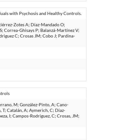
duals with Psychosis and Healthy Controls.
tiérrez-Zotes A; Díaz-Mandado O;
 S; Correa-Ghisays P; Balanzá-Martínez V;
driguez C; Crosas JM; Cobo J; Pardina-
trols
errano, M; González-Pinto, A; Cano-
 T; Catalán, A; Aymerich, C; Díaz-
abeza, I; Campos-Rodriguez, C; Crosas, JM;