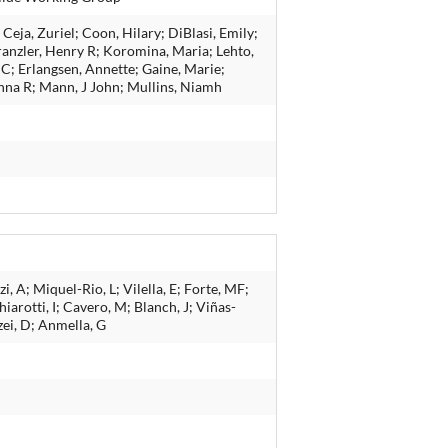
eja, Zuriel; Coon, Hilary; DiBlasi, Emily;
anzler, Henry R; Koromina, Maria; Lehto,
 C; Erlangsen, Annette; Gaine, Marie;
Anna R; Mann, J John; Mullins, Niamh
, A; Miquel-Rio, L; Vilella, E; Forte, MF;
iarotti, I; Cavero, M; Blanch, J; Viñas-
zei, D; Anmella, G