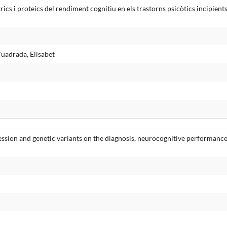
ics i proteics del rendiment cognitiu en els trastorns psicòtics incipien
Cuadrada, Elisabet
ssion and genetic variants on the diagnosis, neurocognitive performance