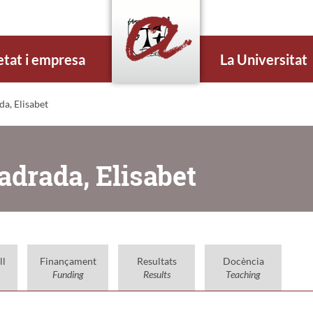
etat i empresa
La Universitat
da, Elisabet
uadrada, Elisabet
ll
Finançament
Resultats
Docència
Funding
Results
Teaching