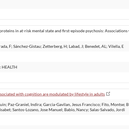
proteins in at-risk mental state and first-episode psychosis: Associatio
ada, F; Sánchez-Gistau; Zetterberg, H; Labad, J; Benedet, AL; Vilella, E
: HEALTH
ociated with cognition are modulated by lifestyle in adults
 Paz-Graniel, Indira; Garcia-Gavilan, Jesus Francisco; Fito, Montse; Bra
lisabet; Santos-Lozano, Jose Manuel; Babio, Nancy; Salas-Salvado, Jordi