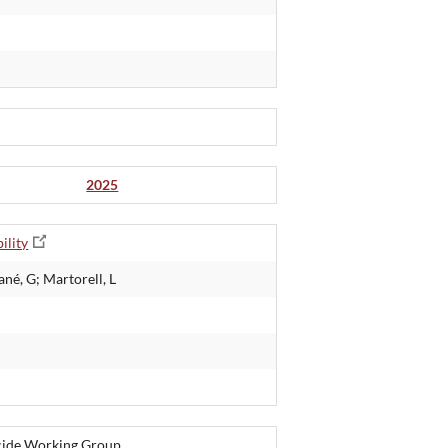
2025
ility
ané, G; Martorell, L
uicide Working Group