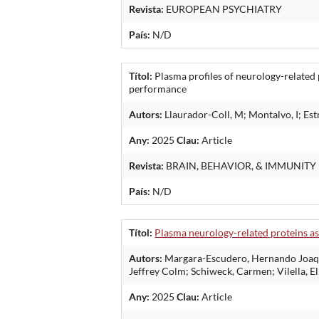
Revista:
EUROPEAN PSYCHIATRY
País:
N/D
Títol:
Plasma profiles of neurology-related 
performance
Autors:
Llaurador-Coll, M; Montalvo, I; Estr
Any:
2025
Clau:
Article
Revista:
BRAIN, BEHAVIOR, & IMMUNITY 
País:
N/D
Títol:
Plasma neurology-related proteins ass
Autors:
Margara-Escudero, Hernando Joaquin;
Jeffrey Colm; Schiweck, Carmen; Vilella, E
Any:
2025
Clau:
Article