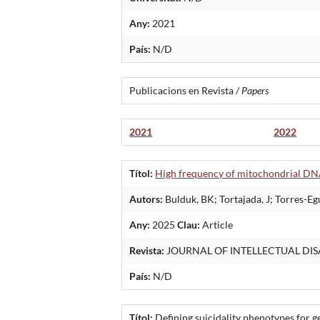
Any:
2021
País:
N/D
Publicacions en Revista /
Papers
2021
2022
Títol:
High frequency of mitochondrial DNA 
Autors:
Bulduk, BK; Tortajada, J; Torres-Egur
Any:
2025
Clau:
Article
Revista:
JOURNAL OF INTELLECTUAL DIS
País:
N/D
Títol:
Defining suicidality phenotypes for 