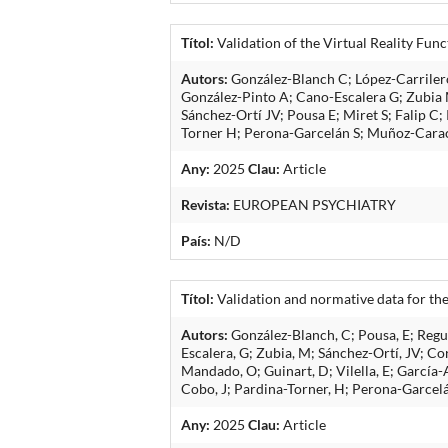
Títol:
Validation of the Virtual Reality Fun
Autors:
González-Blanch C; López-Carriler
González-Pinto A; Cano-Escalera G; Zubia M
Sánchez-Ortí JV; Pousa E; Miret S; Falip 
Torner H; Perona-Garcelán S; Muñoz-Carac
Any:
2025
Clau:
Article
Revista:
EUROPEAN PSYCHIATRY
País:
N/D
Títol:
Validation and normative data for the
Autors:
González-Blanch, C; Pousa, E; Regu
Escalera, G; Zubia, M; Sánchez-Ortí, JV; Co
Mandado, O; Guinart, D; Vilella, E; García-
Cobo, J; Pardina-Torner, H; Perona-Garcelán
Any:
2025
Clau:
Article