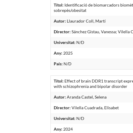
Títol:
Identificació de biomarcadors biomètr
sobrepès/obesitat
Autor:
Llaurador Coll, Martí
Director:
Sánchez Gistau, Vanessa; Vilella 
Universitat:
N/D
Any:
2025
País:
N/D
Títol:
Effect of brain DDR1 transcript expre
with schizophrenia and bipolar disorder
Autor:
Aranda Castel, Selena
Director:
Vilella Cuadrada, Elisabet
Universitat:
N/D
Any:
2024