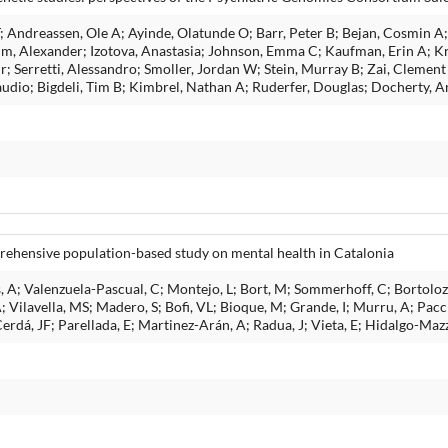
 Andreassen, Ole A; Ayinde, Olatunde O; Barr, Peter B; Bejan, Cosmin A; C
um, Alexander; Izotova, Anastasia; Johnson, Emma C; Kaufman, Erin A; Kr
r; Serretti, Alessandro; Smoller, Jordan W; Stein, Murray B; Zai, Clement
audio; Bigdeli, Tim B; Kimbrel, Nathan A; Ruderfer, Douglas; Docherty, 
hensive population-based study on mental health in Catalonia
, A; Valenzuela-Pascual, C; Montejo, L; Bort, M; Sommerhoff, C; Bortolozzi
Vilavella, MS; Madero, S; Bofi, VL; Bioque, M; Grande, I; Murru, A; Pacch
rdá, JF; Parellada, E; Martinez-Arán, A; Radua, J; Vieta, E; Hidalgo-Maz