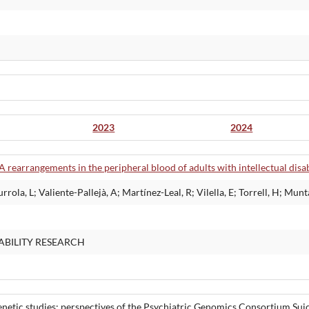
2023
2024
rearrangements in the peripheral blood of adults with intellectual disab
rola, L; Valiente-Pallejà, A; Martínez-Leal, R; Vilella, E; Torrell, H; Munt
ABILITY RESEARCH
genetic studies: perspectives of the Psychiatric Genomics Consortium S