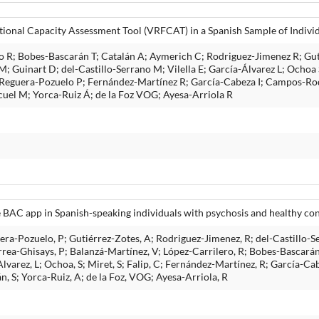
ctional Capacity Assessment Tool (VRFCAT) in a Spanish Sample of Indivi
o R; Bobes-Bascarán T; Catalán A; Aymerich C; Rodriguez-Jimenez R; Gu
; Guinart D; del-Castillo-Serrano M; Vilella E; García-Álvarez L; Ochoa
C; Reguera-Pozuelo P; Fernández-Martínez R; García-Cabeza I; Campos-Ro
uel M; Yorca-Ruiz Á; de la Foz VOG; Ayesa-Arriola R
 BAC app in Spanish-speaking individuals with psychosis and healthy con
era-Pozuelo, P; Gutiérrez-Zotes, A; Rodriguez-Jimenez, R; del-Castillo-S
rrea-Ghisays, P; Balanzá-Martínez, V; López-Carrilero, R; Bobes-Bascarán,
Alvarez, L; Ochoa, S; Miret, S; Falip, C; Fernández-Martínez, R; García-C
, S; Yorca-Ruiz, A; de la Foz, VOG; Ayesa-Arriola, R