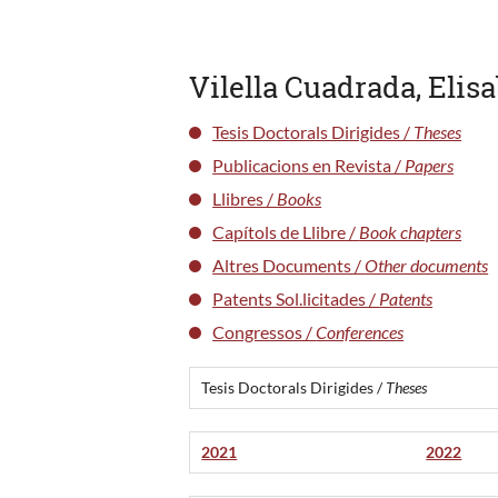
Vilella Cuadrada, Elis
Tesis Doctorals Dirigides /
Theses
Publicacions en Revista /
Papers
Llibres /
Books
Capítols de Llibre /
Book chapters
Altres Documents /
Other documents
Patents Sol.licitades /
Patents
Congressos /
Conferences
Tesis Doctorals Dirigides /
Theses
2021
2022