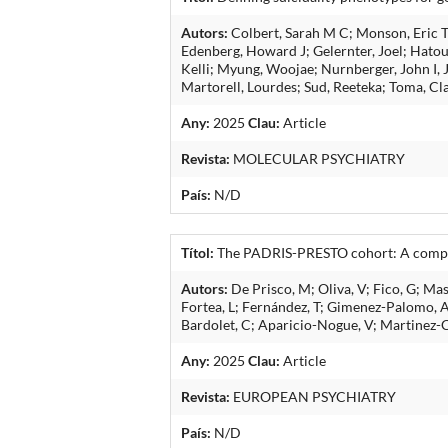
Autors:
Colbert, Sarah M C; Monson, Eric T;
Edenberg, Howard J; Gelernter, Joel; Hato
Kelli; Myung, Woojae; Nurnberger, John I, J
Martorell, Lourdes; Sud, Reeteka; Toma, Cl
Any:
2025
Clau:
Article
Revista:
MOLECULAR PSYCHIATRY
País:
N/D
Títol:
The PADRIS-PRESTO cohort: A compre
Autors:
De Prisco, M; Oliva, V; Fico, G; Mas
Fortea, L; Fernández, T; Gimenez-Palomo, A; 
Bardolet, C; Aparicio-Nogue, V; Martinez-Ce
Any:
2025
Clau:
Article
Revista:
EUROPEAN PSYCHIATRY
País:
N/D