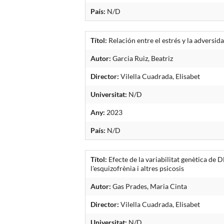
País:
N/D
Títol:
Relación entre el estrés y la adversi
Autor:
Garcia Ruiz, Beatriz
Director:
Vilella Cuadrada, Elisabet
Universitat:
N/D
Any:
2023
País:
N/D
Títol:
Efecte de la variabilitat genètica de 
l'esquizofrènia i altres psicosis
Autor:
Gas Prades, Maria Cinta
Director:
Vilella Cuadrada, Elisabet
Universitat:
N/D