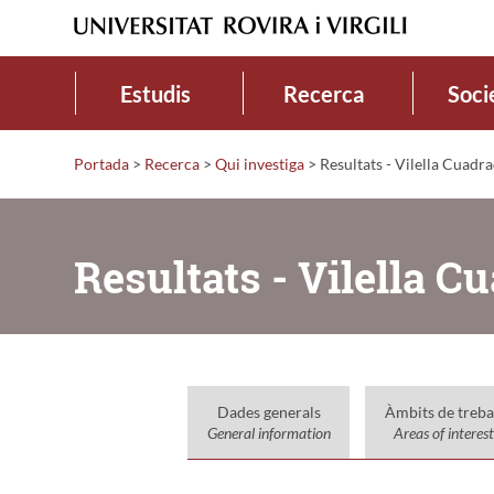
Estudis
Recerca
Soci
Portada
>
Recerca
>
Qui investiga
>
Resultats - Vilella Cuadra
Resultats - Vilella C
Dades generals
Àmbits de treba
General information
Areas of interest