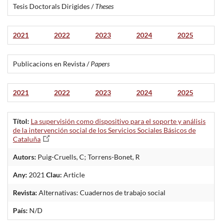
Tesis Doctorals Dirigides /
Theses
2021
2022
2023
2024
2025
Publicacions en Revista /
Papers
2021
2022
2023
2024
2025
Títol:
La supervisión como dispositivo para el soporte y análisis
de la intervención social de los Servicios Sociales Básicos de
Cataluña
Autors:
Puig-Cruells, C; Torrens-Bonet, R
Any:
2021
Clau:
Article
Revista:
Alternativas: Cuadernos de trabajo social
País:
N/D