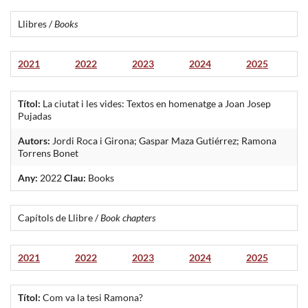
Llibres /
Books
2021
2022
2023
2024
2025
Títol:
La ciutat i les vides: Textos en homenatge a Joan Josep
Pujadas
Autors:
Jordi Roca i Girona; Gaspar Maza Gutiérrez; Ramona
Torrens Bonet
Any:
2022
Clau:
Books
Capítols de Llibre /
Book chapters
2021
2022
2023
2024
2025
Títol:
Com va la tesi Ramona?