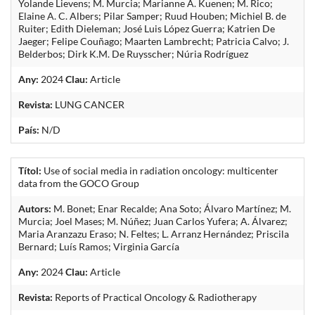
Yolande Lievens; M. Murcia; Marianne A. Kuenen; M. Rico;
Elaine A. C. Albers; Pilar Samper; Ruud Houben; Michiel B. de
Ruiter; Edith Dieleman; José Luis López Guerra; Katrien De
Jaeger; Felipe Couñago; Maarten Lambrecht; Patricia Calvo; J.
Belderbos; Dirk K.M. De Ruysscher; Núria Rodríguez
Any:
2024
Clau:
Article
Revista:
LUNG CANCER
País:
N/D
Títol:
Use of social media in radiation oncology: multicenter
data from the GOCO Group
Autors:
M. Bonet; Enar Recalde; Ana Soto; Álvaro Martínez; M.
Murcia; Joel Mases; M. Núñez; Juan Carlos Yufera; A. Álvarez;
Maria Aranzazu Eraso; N. Feltes; L. Arranz Hernández; Priscila
Bernard; Luís Ramos; Virginia García
Any:
2024
Clau:
Article
Revista:
Reports of Practical Oncology & Radiotherapy