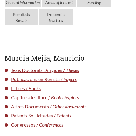
General information
Areas of interest
Funding
Resultats
Docència
Results
Teaching
Murcia Mejia, Mauricio
Tesis Doctorals Dirigides /
Theses
Publicacions en Revista /
Papers
Llibres /
Books
Capítols de Llibre /
Book chapters
Altres Documents /
Other documents
Patents Sol.licitades /
Patents
Congressos /
Conferences