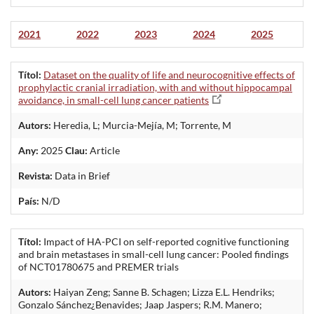
2021
2022
2023
2024
2025
Títol:
Dataset on the quality of life and neurocognitive effects of
prophylactic cranial irradiation, with and without hippocampal
avoidance, in small-cell lung cancer patients
Autors:
Heredia, L; Murcia-Mejía, M; Torrente, M
Any:
2025
Clau:
Article
Revista:
Data in Brief
País:
N/D
Títol:
Impact of HA-PCI on self-reported cognitive functioning
and brain metastases in small-cell lung cancer: Pooled findings
of NCT01780675 and PREMER trials
Autors:
Haiyan Zeng; Sanne B. Schagen; Lizza E.L. Hendriks;
Gonzalo Sánchez¿Benavides; Jaap Jaspers; R.M. Manero;