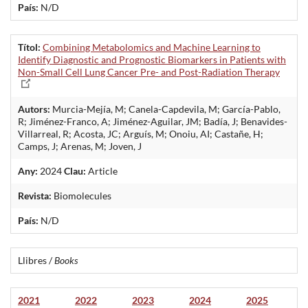
País:
N/D
Títol:
Combining Metabolomics and Machine Learning to
Identify Diagnostic and Prognostic Biomarkers in Patients with
Non-Small Cell Lung Cancer Pre- and Post-Radiation Therapy
Autors:
Murcia-Mejía, M; Canela-Capdevila, M; García-Pablo,
R; Jiménez-Franco, A; Jiménez-Aguilar, JM; Badía, J; Benavides-
Villarreal, R; Acosta, JC; Arguís, M; Onoiu, AI; Castañe, H;
Camps, J; Arenas, M; Joven, J
Any:
2024
Clau:
Article
Revista:
Biomolecules
País:
N/D
Llibres /
Books
2021
2022
2023
2024
2025