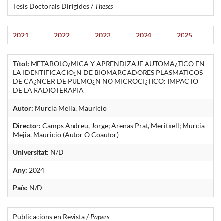
Tesis Doctorals Dirigides /
Theses
2021
2022
2023
2024
2025
Títol:
METABOLO¿MICA Y APRENDIZAJE AUTOMA¿TICO EN
LA IDENTIFICACIO¿N DE BIOMARCADORES PLASMATICOS
DE CA¿NCER DE PULMO¿N NO MICROCI¿TICO: IMPACTO
DE LA RADIOTERAPIA
Autor:
Murcia Mejia, Mauricio
Director:
Camps Andreu, Jorge; Arenas Prat, Meritxell; Murcia
Mejia, Mauricio (Autor O Coautor)
Universitat:
N/D
Any:
2024
País:
N/D
Publicacions en Revista /
Papers