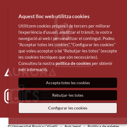
Aquest lloc web utilitza cookies
Utilitzem cookies pròpies i de tercers per millorar
l’experiència d’usuari, analitzar el trànsit, la vostra
navegació al web i personalitzar el contingut. Podeu
“Acceptar totes les cookies”, “Configurar les cookies”
que voleu acceptar o bé “Rebutjar-les totes” (excepte
les cookies tècniques que són necessàries).
Consulteu la nostra
política de cookies
per obtenir
més informació.
Accepta totes les cookies
Rebutjar-les totes
Configurar les cookies
© Universitat Rovira i Virgili
·
Avís legal
·
Política de galetes