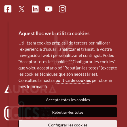
Facebook
Linkedin
Instagram
Twitter
Youtube
Aquest lloc web utilitza cookies
Utilitzem cookies pròpies i de tercers per millorar
l’experiència d’usuari, analitzar el trànsit, la vostra
navegació al web i personalitzar el contingut. Podeu
“Acceptar totes les cookies”, “Configurar les cookies”
que voleu acceptar o bé “Rebutjar-les totes” (excepte
les cookies tècniques que són necessàries).
Consulteu la nostra
política de cookies
per obtenir
més informació.
Accepta totes les cookies
Rebutjar-les totes
Configurar les cookies