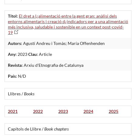
Títol:
El dret a l¿alimentació entre la gent gran: anàlisi dels
entorns alimentaris i creació d¿indicadors per a una alimentació
més inclusiva, saludable i sostenible en un context post-covid-
19
Autors:
Agustí Andreu i Tomàs; María Offenhenden
Any:
2023
Clau:
Article
Revista:
Arxiu d'Etnografia de Catalunya
País:
N/D
Llibres /
Books
2021
2022
2023
2024
2025
Capítols de Llibre /
Book chapters