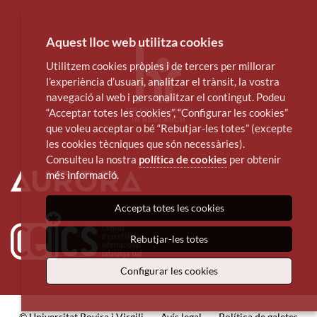
Aquest lloc web utilitza cookies
Utilitzem cookies pròpies i de tercers per millorar
l’experiència d’usuari, analitzar el trànsit, la vostra
navegació al web i personalitzar el contingut. Podeu
“Acceptar totes les cookies”, “Configurar les cookies”
que voleu acceptar o bé “Rebutjar-les totes” (excepte
les cookies tècniques que són necessàries).
Consulteu la nostra
política de cookies
per obtenir
més informació.
Accepta totes les cookies
Rebutjar-les totes
Configurar les cookies
© Universitat Rovira i Virgili
·
Avís legal
·
Política de galetes