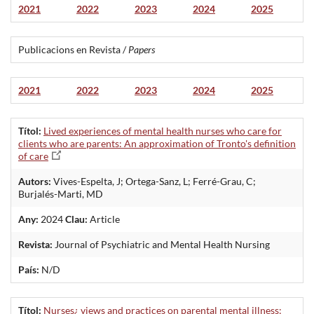
2021
2022
2023
2024
2025
Publicacions en Revista /
Papers
2021
2022
2023
2024
2025
Títol:
Lived experiences of mental health nurses who care for
clients who are parents: An approximation of Tronto's definition
of care
Autors:
Vives-Espelta, J; Ortega-Sanz, L; Ferré-Grau, C;
Burjalés-Marti, MD
Any:
2024
Clau:
Article
Revista:
Journal of Psychiatric and Mental Health Nursing
País:
N/D
Títol:
Nurses¿ views and practices on parental mental illness: