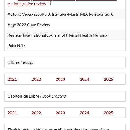
An integrative review
Autors:
Vives-Espelta, J; Burjalés-Martí, MD; Ferré-Grau, C
Any:
2022
Clau:
Review
Revista:
International Journal of Mental Health Nursing
País:
N/D
Llibres /
Books
2021
2022
2023
2024
2025
Capítols de Llibre /
Book chapters
2021
2022
2023
2024
2025
Títol:
Interrelación de los problemas de salud mental y la