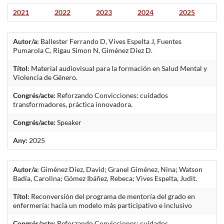
2021
2022
2023
2024
2025
Autor/a:
Ballester Ferrando D, Vives Espelta J, Fuentes
Pumarola C, Rigau Simon N, Giménez Díez D.
Títol:
Material audiovisual para la formación en Salud Mental y
Violencia de Género.
Congrés/acte:
Reforzando Convicciones: cuidados
transformadores, práctica innovadora.
Congrés/acte:
Speaker
Any:
2025
Autor/a:
Giménez Díez, David; Granel Giménez, Nina; Watson
Badía, Carolina; Gómez Ibáñez, Rebeca; Vives Espelta, Judit.
Títol:
Reconversión del programa de mentoría del grado en
enfermería: hacia un modelo más participativo e inclusivo
Congrés/acte:
Reforzando Convicciones: cuidados