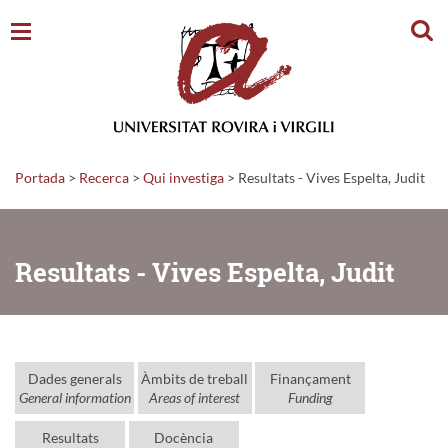
Cerc
Portada
>
Recerca
>
Qui investiga
>
Resultats - Vives Espelta, Judit
Resultats - Vives Espelta, Judit
Dades generals
Àmbits de treball
Finançament
General information
Areas of interest
Funding
Resultats
Docència