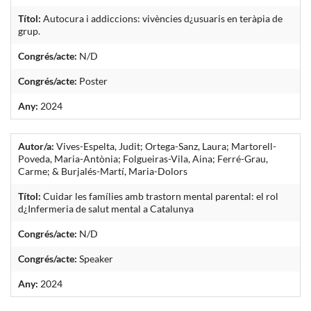
Títol:
Autocura i addiccions: vivències d¿usuaris en teràpia de
grup.
Congrés/acte:
N/D
Congrés/acte:
Poster
Any:
2024
Autor/a:
Vives-Espelta, Judit; Ortega-Sanz, Laura; Martorell-
Poveda, Maria-Antònia; Folgueiras-Vila, Aina; Ferré-Grau,
Carme; & Burjalés-Martí, Maria-Dolors
Títol:
Cuidar les famílies amb trastorn mental parental: el rol
d¿Infermeria de salut mental a Catalunya
Congrés/acte:
N/D
Congrés/acte:
Speaker
Any:
2024