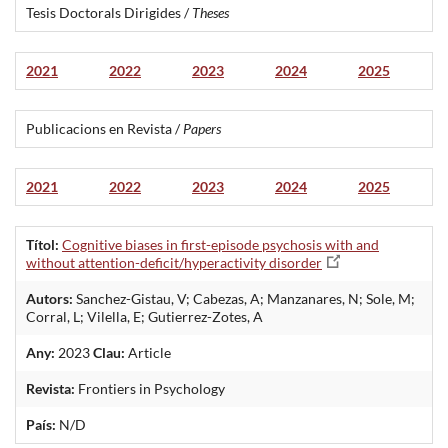
Tesis Doctorals Dirigides /
Theses
2021
2022
2023
2024
2025
Publicacions en Revista /
Papers
2021
2022
2023
2024
2025
Títol:
Cognitive biases in first-episode psychosis with and
without attention-deficit/hyperactivity disorder
Autors:
Sanchez-Gistau, V; Cabezas, A; Manzanares, N; Sole, M;
Corral, L; Vilella, E; Gutierrez-Zotes, A
Any:
2023
Clau:
Article
Revista:
Frontiers in Psychology
País:
N/D