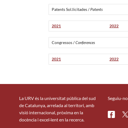
Patents Sol.licitades /
Patents
2021
2022
Congressos /
Conferences
2021
2022
La URV és la universitat pública del sud
Seguiu-no
de Catalunya, arrelada al territori, amb
visió internacional, pròxima en la
Facebo
Tw
docència i excel·lent en la recerca.