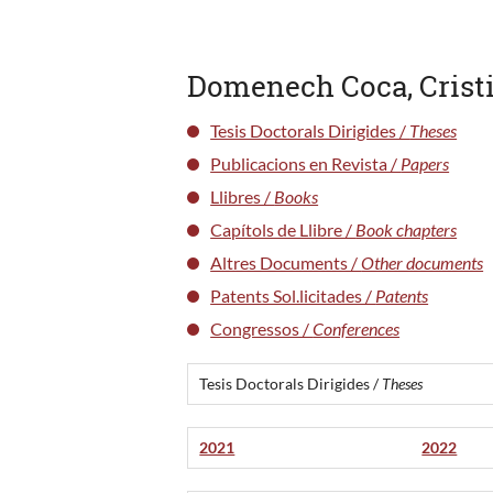
Domenech Coca, Crist
Tesis Doctorals Dirigides /
Theses
Publicacions en Revista /
Papers
Llibres /
Books
Capítols de Llibre /
Book chapters
Altres Documents /
Other documents
Patents Sol.licitades /
Patents
Congressos /
Conferences
Tesis Doctorals Dirigides /
Theses
2021
2022