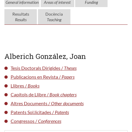
General information
Areas of interest
Funding
Resultats
Docència
Results
Teaching
Alberich González, Joan
Tesis Doctorals Dirigides /
Theses
Publicacions en Revista /
Papers
Llibres /
Books
Capítols de Llibre /
Book chapters
Altres Documents /
Other documents
Patents Sol.licitades /
Patents
Congressos /
Conferences