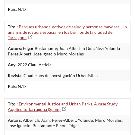
País:
N/D
Títol:
Parques urbanos, activos de salud y personas mayores: Un
análisis de justicia espacial en los barrios de la ciudad de
Tarragona
Autors:
Edgar Bustamante; Joan Alberich González; Yolanda
Pérez Albert; José Ignacio Muro Morales
Any:
2022
Clau:
Article
Revista:
Cuadernos de Investigación Urbanística
País:
N/D
Títol:
Environmental Justice and Urban Parks. A case Study
Applied to Tarragona (Spain)
Autors:
Alberich, Joan; Perez-Albert, Yolanda; Muro Morales,
Jose Ignacio; Bustamante Picon, Edgar