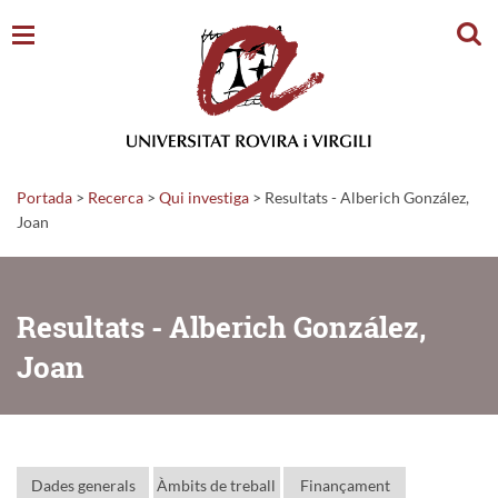
Cerc
Portada
>
Recerca
>
Qui investiga
>
Resultats - Alberich González,
Joan
Resultats - Alberich González,
Joan
Dades generals
Àmbits de treball
Finançament