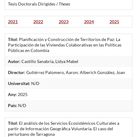
Tesis Doctorals Dirigides /
Theses
2021
2022
2023
2024
2025
Títol:
Planificación y Construcción de Territorios de Paz: La
Participación de las Viviendas Colaborativas en las Políticas
Públicas en Colombia
Autor:
Castillo Sanabria, Lidya Mabel
Director:
Gutiérrez Palomero, Aaron; Alberich González, Joan
Universitat:
N/D
Any:
2025
País:
N/D
Títol:
El análisis de los Servicios Ecosistémicos Culturales a
partir de Información Geográfica Voluntaria. El caso del
periurbano de Tarragona