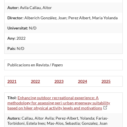
Autor:
Avila Callau, Aitor
Director:
Alberich González, Joan; Perez Albert, Maria Yolanda
Universitat:
N/D
Any:
2022
País:
N/D
Publicacions en Revista /
Papers
2021
2022
2023
2024
2025
Títol:
Enhancing outdoor recreational experience: A
methodology for assessing peri-urban greenway suitability
based on hiker physical activity levels and motivations
Autors:
Callau, Aitor Avila; Perez-Albert, Yolanda; Farias-
Torbidoni, Estela Ines; Mas-Alos, Sebastia; Gonzalez, Joan