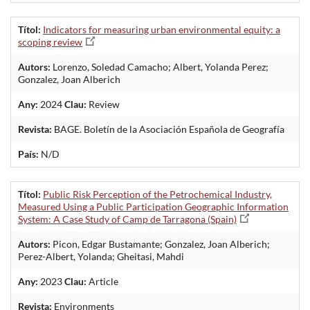
Títol:
Indicators for measuring urban environmental equity: a
scoping review
Autors:
Lorenzo, Soledad Camacho; Albert, Yolanda Perez;
Gonzalez, Joan Alberich
Any:
2024
Clau:
Review
Revista:
BAGE. Boletín de la Asociación Española de Geografía
País:
N/D
Títol:
Public Risk Perception of the Petrochemical Industry,
Measured Using a Public Participation Geographic Information
System: A Case Study of Camp de Tarragona (Spain)
Autors:
Picon, Edgar Bustamante; Gonzalez, Joan Alberich;
Perez-Albert, Yolanda; Gheitasi, Mahdi
Any:
2023
Clau:
Article
Revista:
Environments