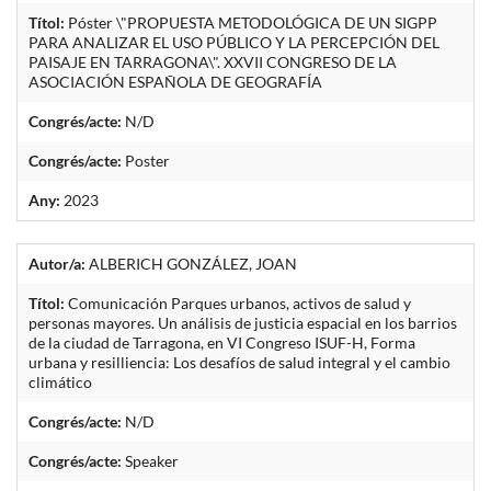
Títol:
Póster \"PROPUESTA METODOLÓGICA DE UN SIGPP
PARA ANALIZAR EL USO PÚBLICO Y LA PERCEPCIÓN DEL
PAISAJE EN TARRAGONA\". XXVII CONGRESO DE LA
ASOCIACIÓN ESPAÑOLA DE GEOGRAFÍA
Congrés/acte:
N/D
Congrés/acte:
Poster
Any:
2023
Autor/a:
ALBERICH GONZÁLEZ, JOAN
Títol:
Comunicación Parques urbanos, activos de salud y
personas mayores. Un análisis de justicia espacial en los barrios
de la ciudad de Tarragona, en VI Congreso ISUF-H, Forma
urbana y resilliencia: Los desafíos de salud integral y el cambio
climático
Congrés/acte:
N/D
Congrés/acte:
Speaker