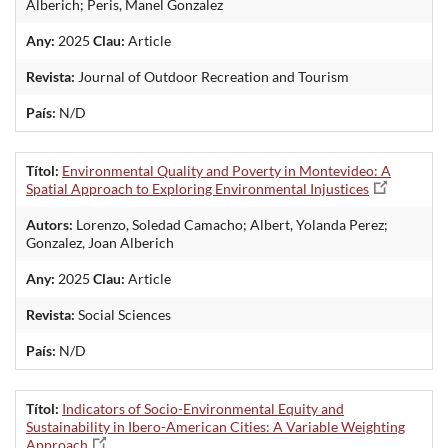
Alberich; Peris, Manel Gonzalez
Any:
2025
Clau:
Article
Revista:
Journal of Outdoor Recreation and Tourism
País:
N/D
Títol:
Environmental Quality and Poverty in Montevideo: A
Spatial Approach to Exploring Environmental Injustices
Autors:
Lorenzo, Soledad Camacho; Albert, Yolanda Perez;
Gonzalez, Joan Alberich
Any:
2025
Clau:
Article
Revista:
Social Sciences
País:
N/D
Títol:
Indicators of Socio-Environmental Equity and
Sustainability in Ibero-American Cities: A Variable Weighting
Approach