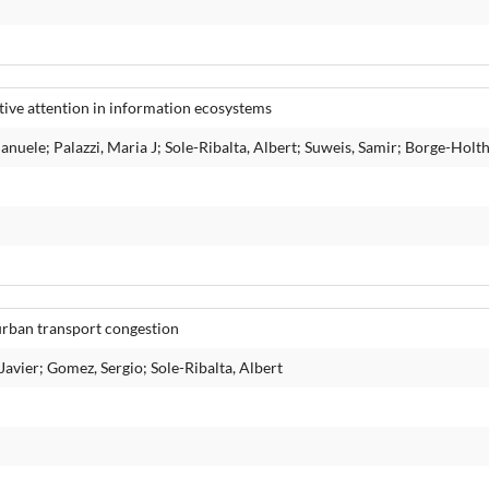
tive attention in information ecosystems
anuele; Palazzi, Maria J; Sole-Ribalta, Albert; Suweis, Samir; Borge-Holt
 urban transport congestion
avier; Gomez, Sergio; Sole-Ribalta, Albert