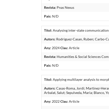
Revista:
Pnas Nexus
País:
N/D
Títol:
Analysing inter-state communication d
Autors:
Rodriguez-Casan, Ruben; Carbo-Catal
Any:
2024
Clau:
Article
Revista:
Humanities & Social Sciences Co
País:
N/D
Títol:
Applying multilayer analysis to morph
Autors:
Casas-Roma, Jordi; Martinez-Heras, 
Arbalat, Salut; Sepulveda, Maria; Blanco, Yo
Any:
2022
Clau:
Article