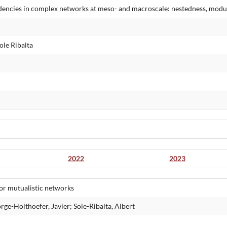
encies in complex networks at meso- and macroscale: nestedness, modula
ole Ribalta
2022
2023
tor mutualistic networks
rge-Holthoefer, Javier; Sole-Ribalta, Albert