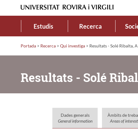
Estudis
Recerca
Soci
Portada
>
Recerca
>
Qui investiga
>
Resultats - Solé Ribalta, A
Resultats - Solé Ribal
Dades generals
Àmbits de treba
General information
Areas of interest