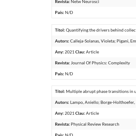
Revista:
Netw Neurosci
País:
N/D
Títol:
Quantifying the drivers behind collec
Autors:
Calleja-Solanas, Violeta; Pigani, Em
Any:
2021
Clau:
Article
Revista:
Journal Of Physics: Complexity
País:
N/D
Títol:
Multiple abrupt phase transitions in
Autors:
Lampo, Aniello; Borge-Holthoefer, J
Any:
2021
Clau:
Article
Revista:
Physical Review Research
País:
N/D