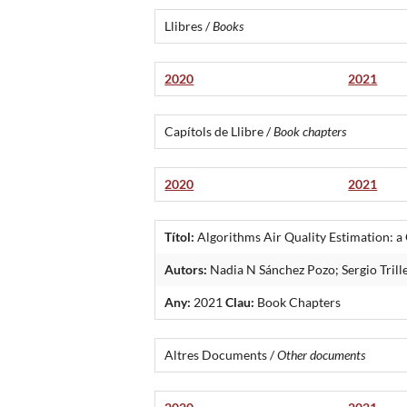
Llibres /
Books
2020
2021
Capítols de Llibre /
Book chapters
2020
2021
Títol:
Algorithms Air Quality Estimation: a
Autors:
Nadia N Sánchez Pozo; Sergio Trill
Any:
2021
Clau:
Book Chapters
Altres Documents /
Other documents