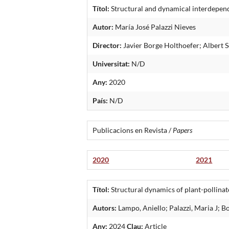
Títol:
Structural and dynamical interdepend
Autor:
María José Palazzi Nieves
Director:
Javier Borge Holthoefer; Albert S
Universitat:
N/D
Any:
2020
País:
N/D
Publicacions en Revista /
Papers
2020
2021
Títol:
Structural dynamics of plant-pollina
Autors:
Lampo, Aniello; Palazzi, Maria J; Bo
Any:
2024
Clau:
Article