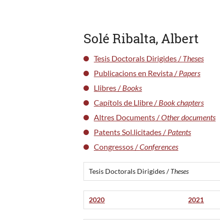
Solé Ribalta, Albert
Tesis Doctorals Dirigides /
Theses
Publicacions en Revista /
Papers
Llibres /
Books
Capítols de Llibre /
Book chapters
Altres Documents /
Other documents
Patents Sol.licitades /
Patents
Congressos /
Conferences
Tesis Doctorals Dirigides /
Theses
2020
2021