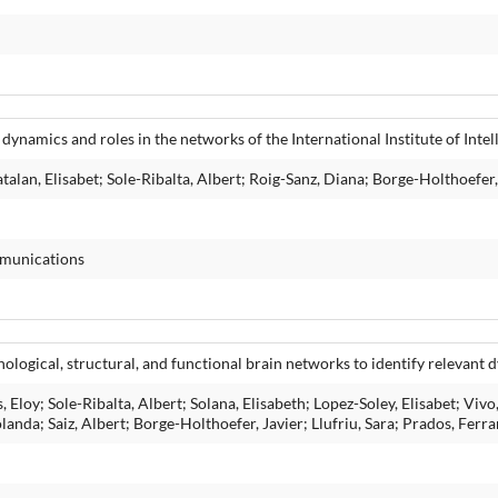
ynamics and roles in the networks of the International Institute of Inte
an, Elisabet; Sole-Ribalta, Albert; Roig-Sanz, Diana; Borge-Holthoefer, 
mmunications
ological, structural, and functional brain networks to identify relevant 
Eloy; Sole-Ribalta, Albert; Solana, Elisabeth; Lopez-Soley, Elisabet; Vi
landa; Saiz, Albert; Borge-Holthoefer, Javier; Llufriu, Sara; Prados, Ferr