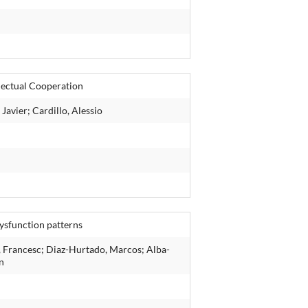
llectual Cooperation
Javier; Cardillo, Alessio
dysfunction patterns
vo, Francesc; Diaz-Hurtado, Marcos; Alba-
an