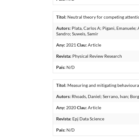
Títol:
Neutral theory for competing attenti
Autors:
Plata, Carlos A; Pigani, Emanuele; A
Sandro; Suweis, Samir
Any:
2021
Clau:
Article
Revista:
Physical Review Research
País:
N/D
Títol:
Measuring and mitigating behavioural
Autors:
Rhoads, Daniel; Serrano, Ivan; Borg
Any:
2020
Clau:
Article
Revista:
Epj Data Science
País:
N/D