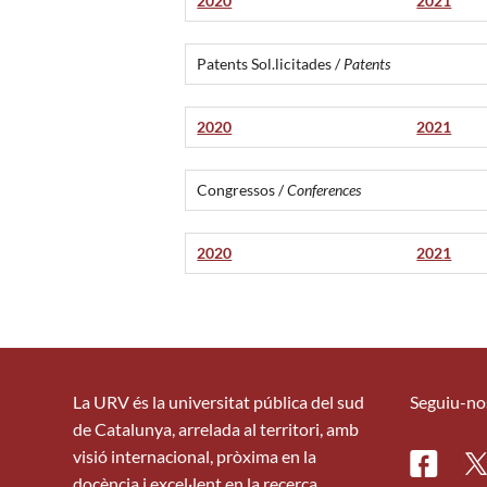
2020
2021
Patents Sol.licitades /
Patents
2020
2021
Congressos /
Conferences
2020
2021
La URV és la universitat pública del sud
Seguiu-no
de Catalunya, arrelada al territori, amb
visió internacional, pròxima en la
Facebo
Tw
docència i excel·lent en la recerca.