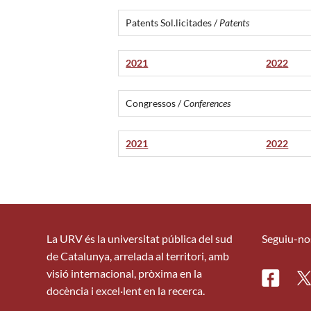
Patents Sol.licitades /
Patents
2021
2022
Congressos /
Conferences
2021
2022
La URV és la universitat pública del sud
Seguiu-no
de Catalunya, arrelada al territori, amb
visió internacional, pròxima en la
Facebo
Tw
docència i excel·lent en la recerca.