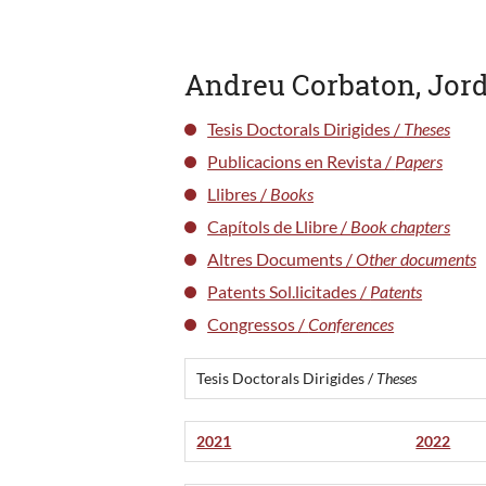
Andreu Corbaton, Jord
Tesis Doctorals Dirigides /
Theses
Publicacions en Revista /
Papers
Llibres /
Books
Capítols de Llibre /
Book chapters
Altres Documents /
Other documents
Patents Sol.licitades /
Patents
Congressos /
Conferences
Tesis Doctorals Dirigides /
Theses
2021
2022