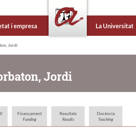
etat i empresa
La Universitat
ton, Jordi
orbaton, Jordi
ll
Finançament
Resultats
Docència
Funding
Results
Teaching