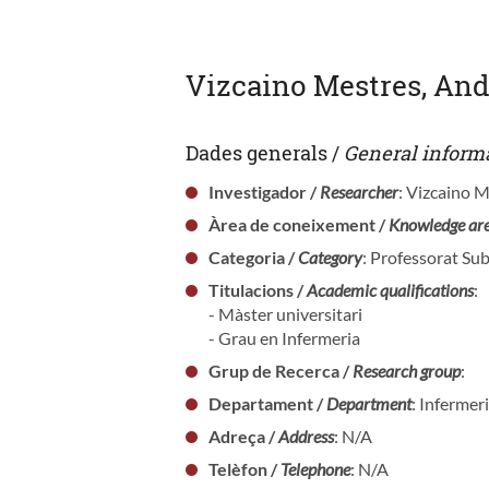
Vizcaino Mestres, An
Dades generals /
General inform
Investigador /
Researcher
: Vizcaino 
Àrea de coneixement /
Knowledge ar
Categoria /
Category
: Professorat Sub
Titulacions /
Academic qualifications
:
- Màster universitari
- Grau en Infermeria
Grup de Recerca /
Research group
:
Departament /
Department
: Infermer
Adreça /
Address
: N/A
Telèfon /
Telephone
: N/A