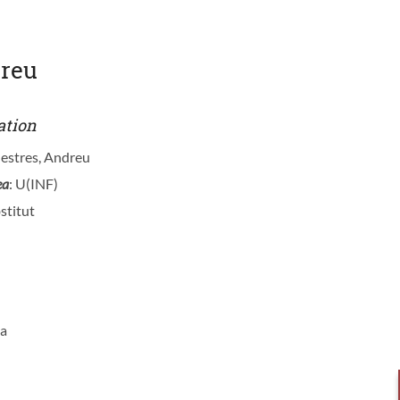
dreu
ation
Mestres, Andreu
ea
: U(INF)
stitut
ia