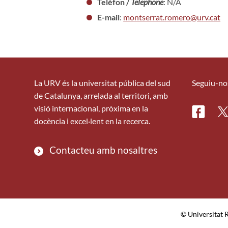
Telèfon /
Telephone
: N/A
E-mail
:
montserrat.romero@urv.cat
La URV és la universitat pública del sud
Seguiu-no
de Catalunya, arrelada al territori, amb
visió internacional, pròxima en la
Facebo
Tw
docència i excel·lent en la recerca.
Contacteu amb nosaltres
© Universitat R