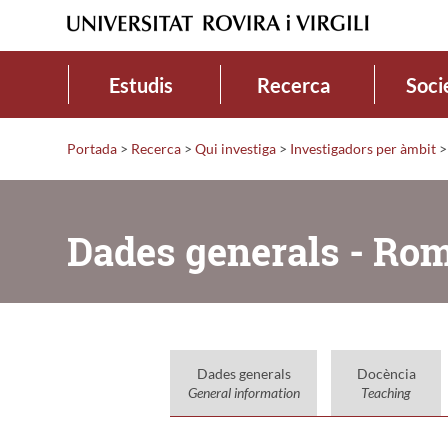
Estudis
Recerca
Soci
Portada
>
Recerca
>
Qui investiga
>
Investigadors per àmbit
>
Dades generals - Ro
Dades generals
Docència
General information
Teaching