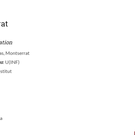
at
ation
as, Montserrat
ea
: U(INF)
stitut
ia