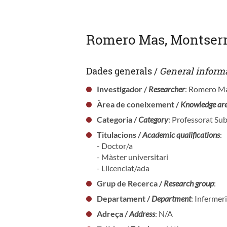
Romero Mas, Montserr
Dades generals /
General inform
Investigador /
Researcher
: Romero M
Àrea de coneixement /
Knowledge ar
Categoria /
Category
: Professorat Sub
Titulacions /
Academic qualifications
:
- Doctor/a
- Màster universitari
- Llicenciat/ada
Grup de Recerca /
Research group
:
Departament /
Department
: Infermer
Adreça /
Address
: N/A