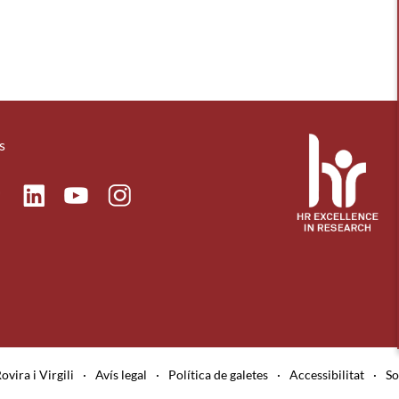
s
ok
Linkedin
Instagram
itter
Youtube
ovira i Virgili
·
Avís legal
·
Política de galetes
·
Accessibilitat
·
So