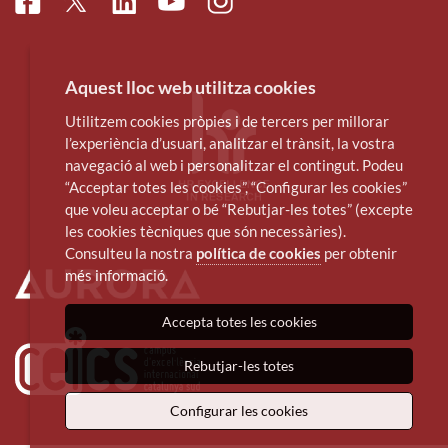
Facebook
Linkedin
Instagram
Twitter
Youtube
Aquest lloc web utilitza cookies
Utilitzem cookies pròpies i de tercers per millorar
l’experiència d’usuari, analitzar el trànsit, la vostra
navegació al web i personalitzar el contingut. Podeu
“Acceptar totes les cookies”, “Configurar les cookies”
que voleu acceptar o bé “Rebutjar-les totes” (excepte
les cookies tècniques que són necessàries).
Consulteu la nostra
política de cookies
per obtenir
més informació.
Accepta totes les cookies
Rebutjar-les totes
Configurar les cookies