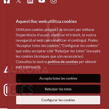
Facebook
Linkedin
Instagram
Twitter
Youtube
Aquest lloc web utilitza cookies
Utilitzem cookies pròpies i de tercers per millorar
l’experiència d’usuari, analitzar el trànsit, la vostra
navegació al web i personalitzar el contingut. Podeu
“Acceptar totes les cookies”, “Configurar les cookies”
que voleu acceptar o bé “Rebutjar-les totes” (excepte
les cookies tècniques que són necessàries).
Consulteu la nostra
política de cookies
per obtenir
més informació.
Accepta totes les cookies
Rebutjar-les totes
Configurar les cookies