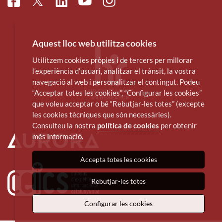
Facebook
Linkedin
Instagram
Twitter
Youtube
Aquest lloc web utilitza cookies
Utilitzem cookies pròpies i de tercers per millorar
l’experiència d’usuari, analitzar el trànsit, la vostra
navegació al web i personalitzar el contingut. Podeu
“Acceptar totes les cookies”, “Configurar les cookies”
que voleu acceptar o bé “Rebutjar-les totes” (excepte
les cookies tècniques que són necessàries).
Consulteu la nostra
política de cookies
per obtenir
més informació.
Accepta totes les cookies
Rebutjar-les totes
Configurar les cookies