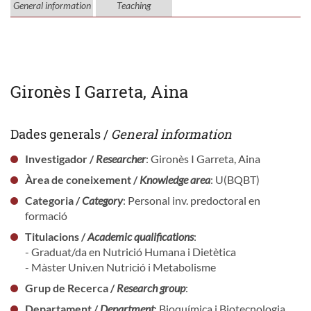
General information
Teaching
Gironès I Garreta, Aina
Dades generals /
General information
Investigador /
Researcher
: Gironès I Garreta, Aina
Àrea de coneixement /
Knowledge area
: U(BQBT)
Categoria /
Category
: Personal inv. predoctoral en
formació
Titulacions /
Academic qualifications
:
- Graduat/da en Nutrició Humana i Dietètica
- Màster Univ.en Nutrició i Metabolisme
Grup de Recerca /
Research group
:
Departament /
Department
: Bioquímica i Biotecnologia