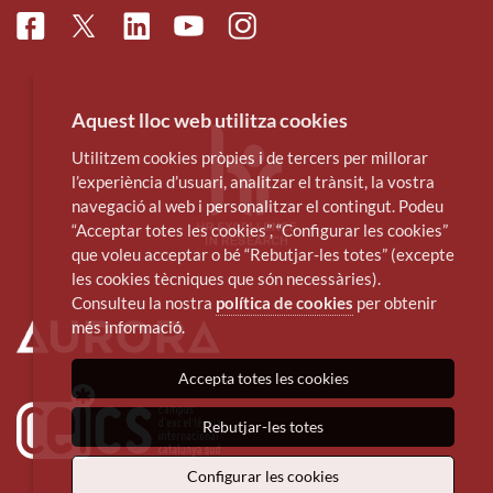
Facebook
Linkedin
Instagram
Twitter
Youtube
Aquest lloc web utilitza cookies
Utilitzem cookies pròpies i de tercers per millorar
l’experiència d’usuari, analitzar el trànsit, la vostra
navegació al web i personalitzar el contingut. Podeu
“Acceptar totes les cookies”, “Configurar les cookies”
que voleu acceptar o bé “Rebutjar-les totes” (excepte
les cookies tècniques que són necessàries).
Consulteu la nostra
política de cookies
per obtenir
més informació.
Accepta totes les cookies
Rebutjar-les totes
Configurar les cookies