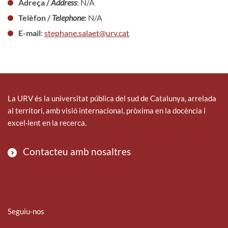
Adreça /
Address
: N/A
Telèfon /
Telephone
: N/A
E-mail
:
stephane.salaet@urv.cat
La URV és la universitat pública del sud de Catalunya, arrelada
al territori, amb visió internacional, pròxima en la docència i
excel·lent en la recerca.
Contacteu amb nosaltres
Seguiu-nos