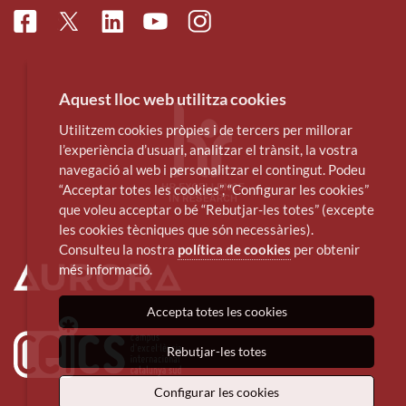
Facebook
Linkedin
Instagram
Twitter
Youtube
Aquest lloc web utilitza cookies
Utilitzem cookies pròpies i de tercers per millorar
l’experiència d’usuari, analitzar el trànsit, la vostra
navegació al web i personalitzar el contingut. Podeu
“Acceptar totes les cookies”, “Configurar les cookies”
que voleu acceptar o bé “Rebutjar-les totes” (excepte
les cookies tècniques que són necessàries).
Consulteu la nostra
política de cookies
per obtenir
més informació.
Accepta totes les cookies
Rebutjar-les totes
Configurar les cookies