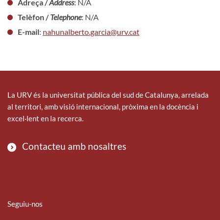
Adreça /
Address
: N/A
Telèfon /
Telephone
: N/A
E-mail
:
nahunalberto.garcia@urv.cat
La URV és la universitat pública del sud de Catalunya, arrelada
al territori, amb visió internacional, pròxima en la docència i
excel·lent en la recerca.
Contacteu amb nosaltres
Seguiu-nos