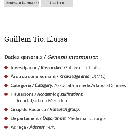
General information
Teaching
Guillem Tió, Lluïsa
Dades generals /
General information
Investigador /
Researcher
: Guillem Tió, Lluïsa
Àrea de coneixement /
Knowledge area
: U(MC)
Categoria /
Category
: Associat/da mèdic/a laboral 3 hores
Titulacions /
Academic qualifications
:
- Llicenciat/ada en Medicina
Grup de Recerca /
Research group
:
Departament /
Department
: Medicina i Cirurgia
Adreça /
Address
: N/A