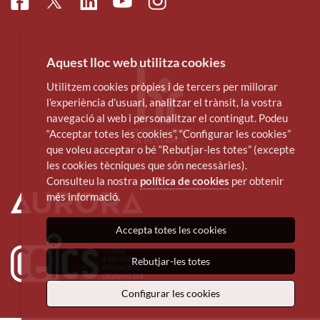
Facebook
Linkedin
Instagram
Twitter
Youtube
Aquest lloc web utilitza cookies
Utilitzem cookies pròpies i de tercers per millorar
l’experiència d’usuari, analitzar el trànsit, la vostra
navegació al web i personalitzar el contingut. Podeu
“Acceptar totes les cookies”, “Configurar les cookies”
que voleu acceptar o bé “Rebutjar-les totes” (excepte
les cookies tècniques que són necessàries).
Consulteu la nostra
política de cookies
per obtenir
més informació.
Accepta totes les cookies
Rebutjar-les totes
Configurar les cookies