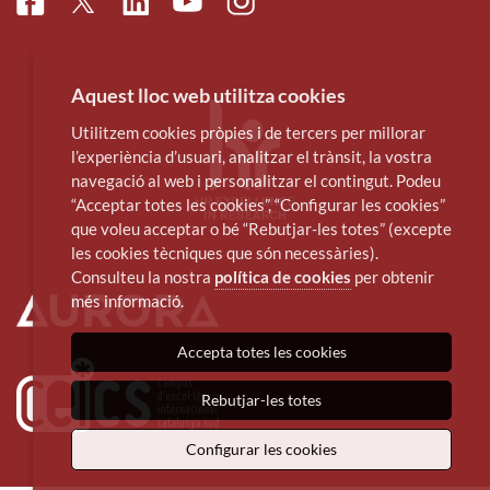
Facebook
Linkedin
Instagram
Twitter
Youtube
Aquest lloc web utilitza cookies
Utilitzem cookies pròpies i de tercers per millorar
l’experiència d’usuari, analitzar el trànsit, la vostra
navegació al web i personalitzar el contingut. Podeu
“Acceptar totes les cookies”, “Configurar les cookies”
que voleu acceptar o bé “Rebutjar-les totes” (excepte
les cookies tècniques que són necessàries).
Consulteu la nostra
política de cookies
per obtenir
més informació.
Accepta totes les cookies
Rebutjar-les totes
Configurar les cookies