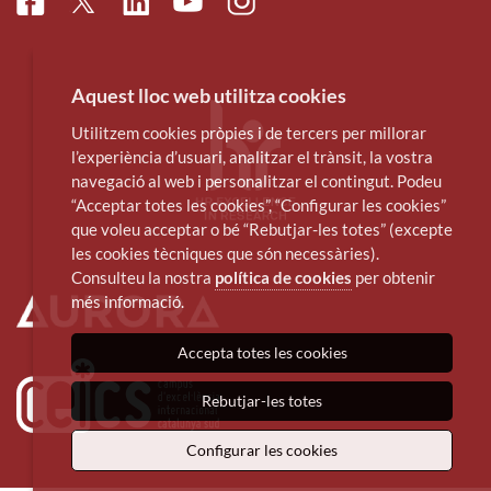
Facebook
Linkedin
Instagram
Twitter
Youtube
Aquest lloc web utilitza cookies
Utilitzem cookies pròpies i de tercers per millorar
l’experiència d’usuari, analitzar el trànsit, la vostra
navegació al web i personalitzar el contingut. Podeu
“Acceptar totes les cookies”, “Configurar les cookies”
que voleu acceptar o bé “Rebutjar-les totes” (excepte
les cookies tècniques que són necessàries).
Consulteu la nostra
política de cookies
per obtenir
més informació.
Accepta totes les cookies
Rebutjar-les totes
Configurar les cookies