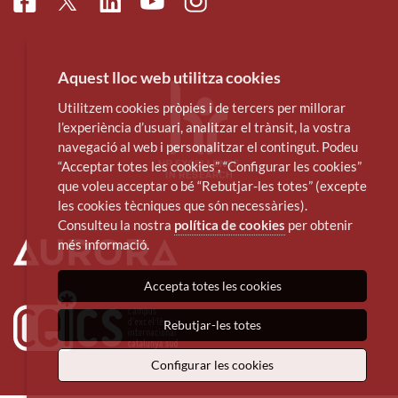
Facebook
Linkedin
Instagram
Twitter
Youtube
Aquest lloc web utilitza cookies
Utilitzem cookies pròpies i de tercers per millorar
l’experiència d’usuari, analitzar el trànsit, la vostra
navegació al web i personalitzar el contingut. Podeu
“Acceptar totes les cookies”, “Configurar les cookies”
que voleu acceptar o bé “Rebutjar-les totes” (excepte
les cookies tècniques que són necessàries).
Consulteu la nostra
política de cookies
per obtenir
més informació.
Accepta totes les cookies
Rebutjar-les totes
Configurar les cookies