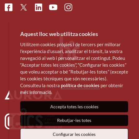
Facebook
Linkedin
Instagram
Twitter
Youtube
Aquest lloc web utilitza cookies
Utilitzem cookies pròpies i de tercers per millorar
l’experiència d’usuari, analitzar el trànsit, la vostra
navegació al web i personalitzar el contingut. Podeu
“Acceptar totes les cookies”, “Configurar les cookies”
que voleu acceptar o bé “Rebutjar-les totes” (excepte
les cookies tècniques que són necessàries).
Consulteu la nostra
política de cookies
per obtenir
més informació.
Accepta totes les cookies
Rebutjar-les totes
Configurar les cookies