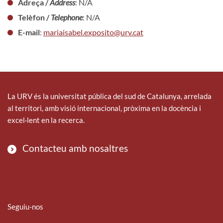
Adreça /
Address
: N/A
Telèfon /
Telephone
: N/A
E-mail
:
mariaisabel.exposito@urv.cat
La URV és la universitat pública del sud de Catalunya, arrelada
al territori, amb visió internacional, pròxima en la docència i
excel·lent en la recerca.
Contacteu amb nosaltres
Seguiu-nos