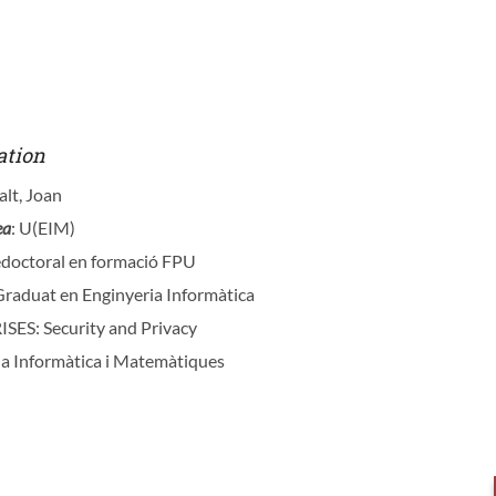
ation
alt, Joan
ea
: U(EIM)
redoctoral en formació FPU
 Graduat en Enginyeria Informàtica
RISES: Security and Privacy
ia Informàtica i Matemàtiques