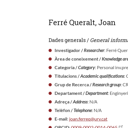
Ferré Queralt, Joan
Dades generals /
General inform
Investigador /
Researcher
: Ferré Quer
Àrea de coneixement /
Knowledge ar
Categoria /
Category
: Personal inv.p
Titulacions /
Academic qualifications
:
Grup de Recerca /
Research group
: C
Departament /
Department
: Enginyer
Adreça /
Address
: N/A
Telèfon /
Telephone
: N/A
E-mail
:
joan.ferreq@urv.cat
ORCID
:
0009-0002-0014-0065