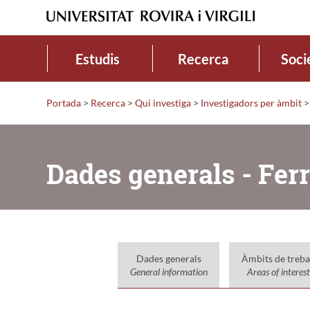
Estudis
Recerca
Soci
Portada
>
Recerca
>
Qui investiga
>
Investigadors per àmbit
>
Dades generals - Ferr
Dades generals
Àmbits de treba
General information
Areas of interest