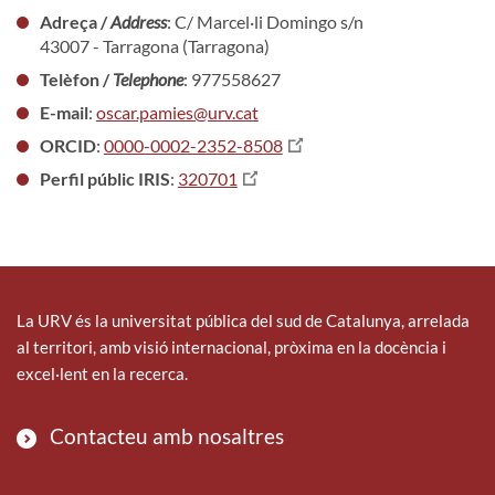
Adreça /
Address
: C/ Marcel·li Domingo s/n
43007 - Tarragona (Tarragona)
Telèfon /
Telephone
: 977558627
E-mail
:
oscar.pamies@urv.cat
ORCID
:
0000-0002-2352-8508
Perfil públic IRIS
:
320701
La URV és la universitat pública del sud de Catalunya, arrelada
al territori, amb visió internacional, pròxima en la docència i
excel·lent en la recerca.
Contacteu amb nosaltres